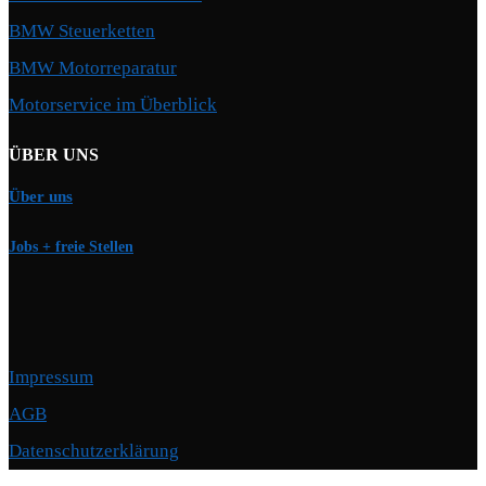
BMW Steuerketten
BMW Motorreparatur
Motorservice im Überblick
ÜBER UNS
Über uns
Jobs + freie Stellen
Impressum
AGB
Datenschutzerklärung
Copyright © 2026 Motorschmiede · BMW, BMW M, Alpina · Spezialist für