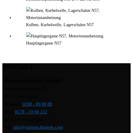
Kolben, Kurbelwelle, Lagerschalen N57
Hauptlagergasse N57
KONTAKT
Motorschmiede GmbH
Paul-Reusch-Straße 10
46045 Oberhausen
Werkstatt:
0208 - 80 80 88
Mobil:
0178 - 19 00 222
(auch per WhatsApp)
Mail:
info@motorschmiede.com