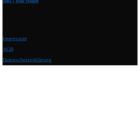
Jobs + freie Stellen
Impressum
AGB
Datenschutzerklärung
Copyright © 2026 Motorschmiede · BMW, BMW M, Alpina · Spezialist für
Motoren
–
OnePress
Theme von FameThemes