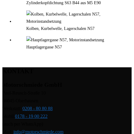
Zylinderkopfdichtung S63 B44 aus M5 E90
Kolben, Kurbelwelle, Lagerschalen N57
Hauptlagergasse N57
KONTAKT
Motorschmiede GmbH
Paul-Reusch-Straße 10
46045 Oberhausen
Werkstatt:
0208 - 80 80 88
Mobil:
0178 - 19 00 222
(auch per WhatsApp)
Mail:
info@motorschmiede.com