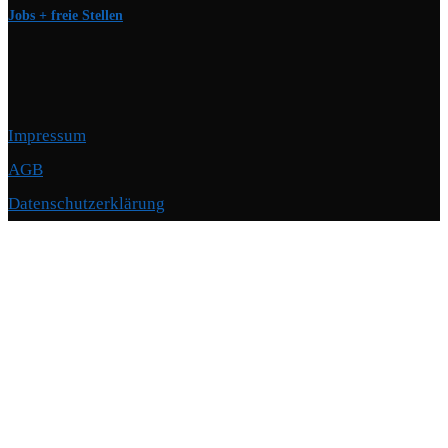
Jobs + freie Stellen
Impressum
AGB
Datenschutzerklärung
Copyright © 2026 Motorschmiede · BMW, BMW M, Alpina · Spezialist für
Motoren
–
OnePress
Theme von FameThemes