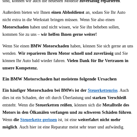
sind, können wir auch die neuesten Modelle
zuverlässig reparieren
.
Außerdem bieten wir Ihnen
einen Abholdienst
an, sodass Sie Ihr Auto
nicht extra in die Werkstatt bringen müssen. Wenn Sie also einen
Motorschaden
haben und nicht wissen, wie Sie ihn beheben sollen,
kommen Sie zu uns –
wir helfen Ihnen gerne weiter!
Wenn Sie einen
BMW Motorschaden
haben, können Sie sich gerne an uns
wenden.
Wir reparieren Ihren Motor schnell und zuverlässig
und Sie
können Ihr Auto bald wieder fahren.
Vielen Dank für Ihr Vertrauen in
unsere Kompetenz.
Ein BMW Motorschaden hat meistens folgende Ursachen
Ein häufiger Motorschaden bei BMWs ist der
Steuerkettenriss
. Auch
dies ist ein Schaden, der oft durch Überlastung und
starken Verschleiß
entsteht. Wenn die
Steuerketten reißen
, können sich die
Metallteile des
Motors in den Ölkanälen verfangen und zu schweren Schäden führen
.
Wenn
die
Steuerkette gerissen
ist, ist eine
weiterfahrt nicht mehr
möglich
. Auch hier ist eine Reparatur meist sehr teuer und aufwändig.