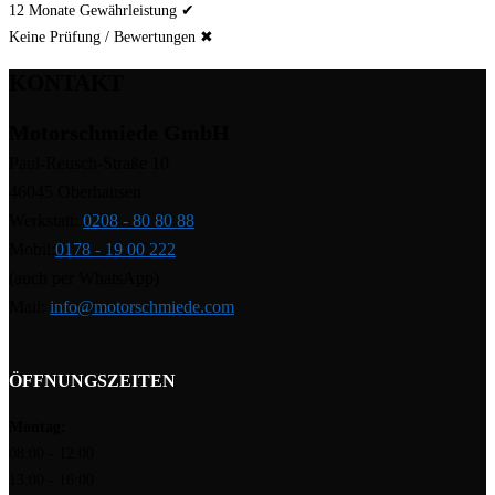
12 Monate Gewährleistung ✔
Keine Prüfung / Bewertungen ✖
KONTAKT
Motorschmiede GmbH
Paul-Reusch-Straße 10
46045 Oberhausen
Werkstatt:
0208 - 80 80 88
Mobil:
0178 - 19 00 222
(auch per WhatsApp)
Mail:
info@motorschmiede.com
ÖFFNUNGSZEITEN
Montag:
08:00 - 12:00
13:00 - 16:00