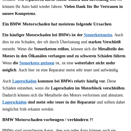
können Ihr Auto bald wieder fahren.
Vielen Dank für Ihr Vertrauen in
unsere Kompetenz.
Ein BMW Motorschaden hat meistens folgende Ursachen
Ein häufiger Motorschaden bei BMWs ist der
Steuerkettenriss
. Auch
dies ist ein Schaden, der oft durch Überlastung und
starken Verschleiß
entsteht. Wenn die
Steuerketten reißen
, können sich die
Metallteile des
Motors in den Ölkanälen verfangen und zu schweren Schäden führen
.
Wenn
die
Steuerkette gerissen
ist, ist eine
weiterfahrt nicht mehr
möglich
. Auch hier ist eine Reparatur meist sehr teuer und aufwändig.
Auch
Lagerschäden
kommen bei BMWs relativ häufig vor.
Diese
Schäden entstehen, wenn die
Lagerschalen im Motorblock verschleißen
.
Dadurch können sich die Metallteile des Motors verformen und abnutzen.
Lagerschäden
sind meist sehr teuer in der Reparatur
und sollten daher
möglichst früh erkannt werden.
BMW Motorschaden vorbeugen / verhindern ?!
BMWs sind zuverlässige Autos, aber wie jedes Auto können auch sie