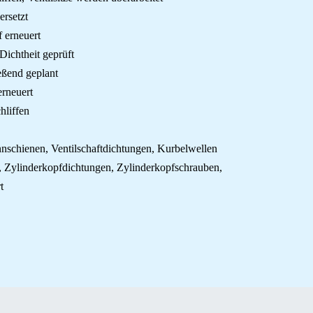
ersetzt
f erneuert
ichtheit geprüft
eßend geplant
erneuert
hliffen
annschienen, Ventilschaftdichtungen, Kurbelwellen
n, Zylinderkopfdichtungen, Zylinderkopfschrauben,
t