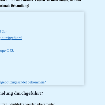
tor fit für die Zukunft. Zögern Sie nicht länger, sondern
ptimale Behandlung!
 2er
 durchgeführt?
oupe G42:
 Angebot zugesendet bekommen?
holung durchgeführt?
iffen, Ventilsitze werden überarbeitet