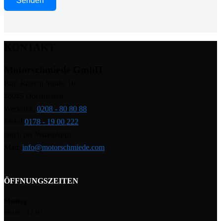
KONTAKT
Motorschmiede GmbH
Paul-Reusch-Straße 10
46045 Oberhausen
Werkstatt:
0208 - 80 80 88
Mobil:
0178 - 19 00 222
(auch per WhatsApp)
Mail:
info@motorschmiede.com
ÖFFNUNGSZEITEN
Montag:
08:00 - 12:00