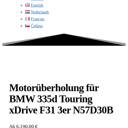
English
Nederlands
Français
Čeština
Motorüberholung für
BMW 335d Touring
xDrive F31 3er N57D30B
Ab 6.190,00 €