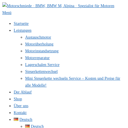
Zum
Inhalt
Menü
springen
Startseite
Leistungen
Austauschmotor
Motorüberholung
Motorinstandsetzung
Motorreparatur
Lagerschalen Service
Steuerkettenwechsel
Mini Steuer­kette wechseln Service – Kosten und Preise für
alle Modelle!
Der Ablauf
Shop
Über uns
Kontakt
Deutsch
Deutsch