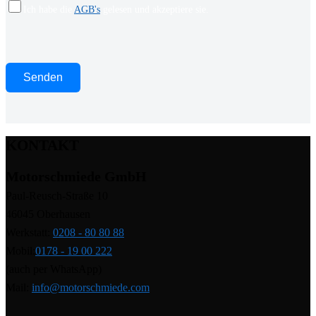
Ich habe die
AGB's
gelesen und akzeptiere sie.
KONTAKT
Motorschmiede GmbH
Paul-Reusch-Straße 10
46045 Oberhausen
Werkstatt:
0208 - 80 80 88
Mobil:
0178 - 19 00 222
(auch per WhatsApp)
Mail:
info@motorschmiede.com