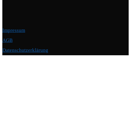
Impressum
AGB
Datenschutzerklärung
Copyright © 2026 Motorschmiede · BMW, BMW M, Alpina · Spezialist für
Motoren
–
OnePress
Theme von FameThemes