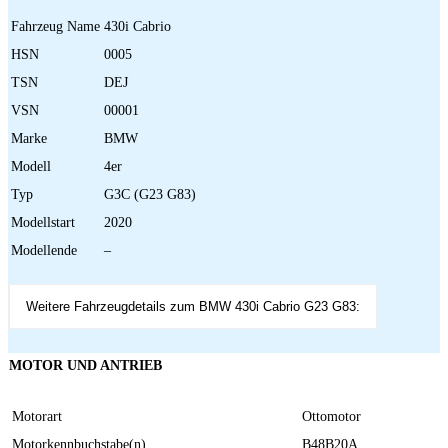
Fahrzeug Name
430i Cabrio
HSN
0005
TSN
DEJ
VSN
00001
Marke
BMW
Modell
4er
Typ
G3C (G23 G83)
Modellstart
2020
Modellende
–
Weitere Fahrzeugdetails zum BMW 430i Cabrio G23 G83:
MOTOR UND ANTRIEB
Motorart
Ottomotor
Motorkennbuchstabe(n)
B48B20A