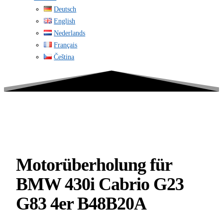
Deutsch
English
Nederlands
Français
Čeština
Motorüberholung für
BMW 430i Cabrio G23
G83 4er B48B20A