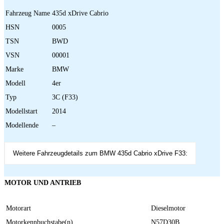
Fahrzeug Name
435d xDrive Cabrio
HSN
0005
TSN
BWD
VSN
00001
Marke
BMW
Modell
4er
Typ
3C (F33)
Modellstart
2014
Modellende
–
Weitere Fahrzeugdetails zum BMW 435d Cabrio xDrive F33:
MOTOR UND ANTRIEB
Motorart
Dieselmotor
Motorkennbuchstabe(n)
N57D30B