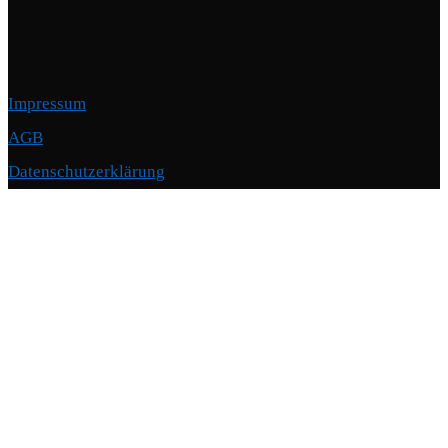
Impressum
AGB
Datenschutzerklärung
Copyright © 2026 Motorschmiede · BMW, BMW M, Alpina · Spezialist für
Motoren
–
OnePress
Theme von FameThemes