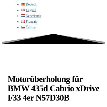
Deutsch
English
Nederlands
Français
Čeština
Motorüberholung für
BMW 435d Cabrio xDrive
F33 4er N57D30B