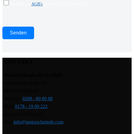
Ich habe die
AGB's
gelesen und akzeptiere sie.
KONTAKT
Motorschmiede GmbH
Paul-Reusch-Straße 10
46045 Oberhausen
Werkstatt:
0208 - 80 80 88
Mobil:
0178 - 19 00 222
(auch per WhatsApp)
Mail:
info@motorschmiede.com