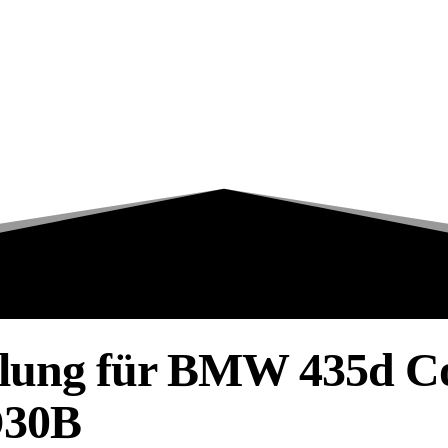
lung für BMW 435d Co
D30B