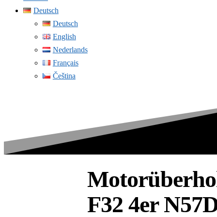
Deutsch
Deutsch
English
Nederlands
Français
Čeština
Motorüberho
F32 4er N57