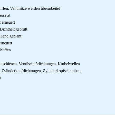
iffen, Ventilsitze werden überarbeitet
ersetzt
f erneuert
ichtheit geprüft
eßend geplant
erneuert
hliffen
annschienen, Ventilschaftdichtungen, Kurbelwellen
n, Zylinderkopfdichtungen, Zylinderkopfschrauben,
t