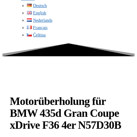
Deutsch
English
Nederlands
Français
Čeština
Motorüberholung für
BMW 435d Gran Coupe
xDrive F36 4er N57D30B