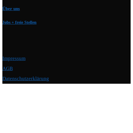
Über uns
Jobs + freie Stellen
Impressum
AGB
Datenschutzerklärung
Copyright © 2026 Motorschmiede · BMW, BMW M, Alpina · Spezialist für
Motoren
–
OnePress
Theme von FameThemes