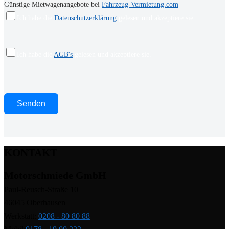
Günstige Mietwagenangebote bei
Fahrzeug-Vermietung.com
Ich habe die
Datenschutzerklärung
gelesen und akzeptiere sie.
Ich habe die
AGB's
gelesen und akzeptiere sie.
KONTAKT
Motorschmiede GmbH
Paul-Reusch-Straße 10
46045 Oberhausen
Werkstatt:
0208 - 80 80 88