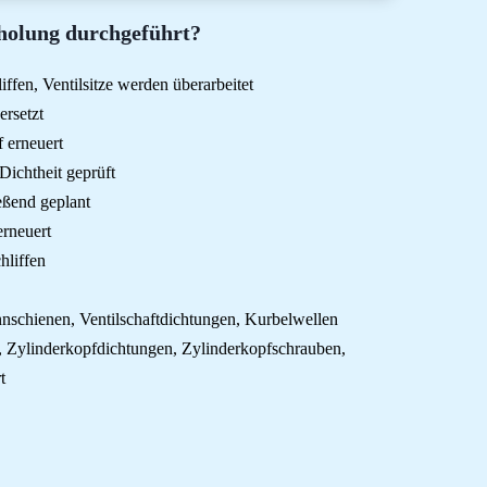
holung durchgeführt?
iffen, Ventilsitze werden überarbeitet
ersetzt
f erneuert
ichtheit geprüft
eßend geplant
erneuert
hliffen
annschienen, Ventilschaftdichtungen, Kurbelwellen
n, Zylinderkopfdichtungen, Zylinderkopfschrauben,
t