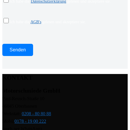
Ich habe die
Datenschutzerklärung
gelesen und akzeptiere sie.
Ich habe die
AGB's
gelesen und akzeptiere sie.
KONTAKT
Motorschmiede GmbH
Paul-Reusch-Straße 10
46045 Oberhausen
Werkstatt:
0208 - 80 80 88
Mobil:
0178 - 19 00 222
(auch per WhatsApp)