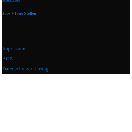
Jobs + freie Stellen
Impressum
AGB
Datenschutzerklärung
Copyright © 2026 Motorschmiede · BMW, BMW M, Alpina · Spezialist für
Motoren
–
OnePress
Theme von FameThemes