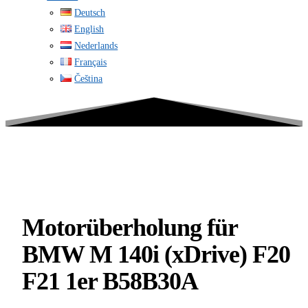
Deutsch
English
Nederlands
Français
Čeština
Motorüberholung für
BMW M 140i (xDrive) F20
F21 1er B58B30A