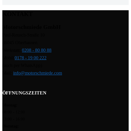
KONTAKT
Motorschmiede GmbH
Paul-Reusch-Straße 10
46045 Oberhausen
Werkstatt:
0208 - 80 80 88
Mobil:
0178 - 19 00 222
(auch per WhatsApp)
Mail:
info@motorschmiede.com
ÖFFNUNGSZEITEN
Montag:
08:00 - 12:00
13:00 - 16:00
Dienstag: