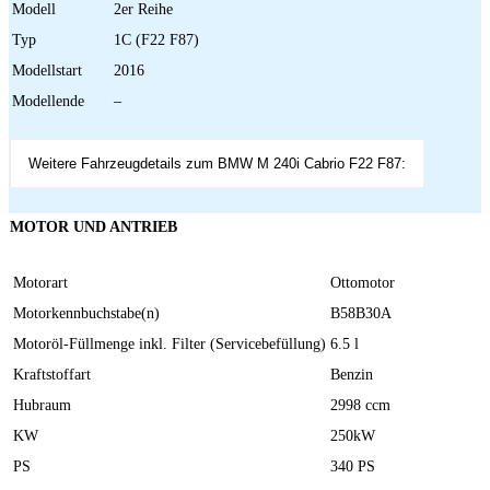
Modell
2er Reihe
Typ
1C (F22 F87)
Modellstart
2016
Modellende
–
Weitere Fahrzeugdetails zum BMW M 240i Cabrio F22 F87:
MOTOR UND ANTRIEB
Motorart
Ottomotor
Motorkennbuchstabe(n)
B58B30A
Motoröl-Füllmenge inkl. Filter (Servicebefüllung)
6.5 l
Kraftstoffart
Benzin
Hubraum
2998 ccm
KW
250kW
PS
340 PS