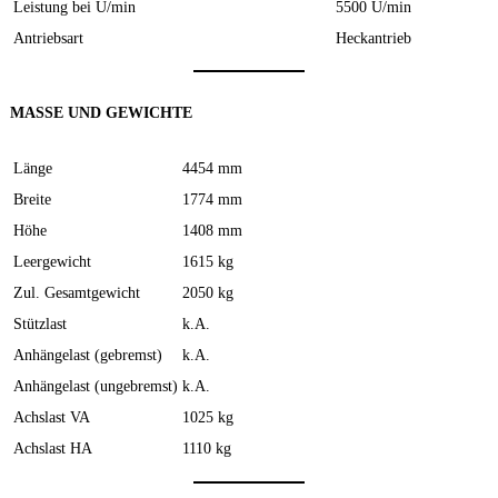
Leistung bei U/min
5500 U/min
Antriebsart
Heckantrieb
MASSE UND GEWICHTE
Länge
4454 mm
Breite
1774 mm
Höhe
1408 mm
Leergewicht
1615 kg
Zul. Gesamtgewicht
2050 kg
Stützlast
k.A.
Anhängelast (gebremst)
k.A.
Anhängelast (ungebremst)
k.A.
Achslast VA
1025 kg
Achslast HA
1110 kg