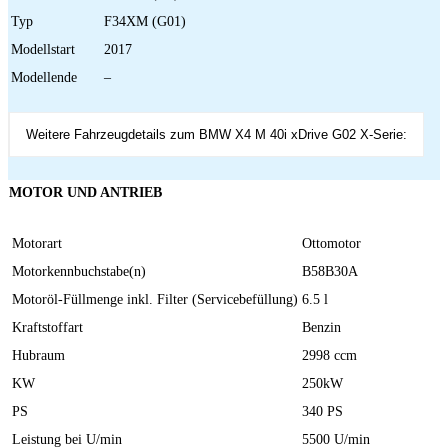
Typ
F34XM (G01)
Modellstart
2017
Modellende
–
Weitere Fahrzeugdetails zum BMW X4 M 40i xDrive G02 X-Serie:
MOTOR UND ANTRIEB
Motorart
Ottomotor
Motorkennbuchstabe(n)
B58B30A
Motoröl-Füllmenge inkl. Filter (Servicebefüllung)
6.5 l
Kraftstoffart
Benzin
Hubraum
2998 ccm
KW
250kW
PS
340 PS
Leistung bei U/min
5500 U/min