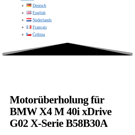
Deutsch
English
Nederlands
Français
Čeština
Motorüberholung für
BMW X4 M 40i xDrive
G02 X-Serie B58B30A