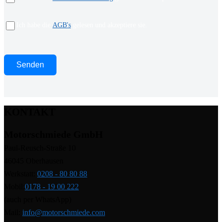
Ich habe die
AGB's
gelesen und akzeptiere sie.
KONTAKT
Motorschmiede GmbH
Paul-Reusch-Straße 10
46045 Oberhausen
Werkstatt:
0208 - 80 80 88
Mobil:
0178 - 19 00 222
(auch per WhatsApp)
Mail:
info@motorschmiede.com