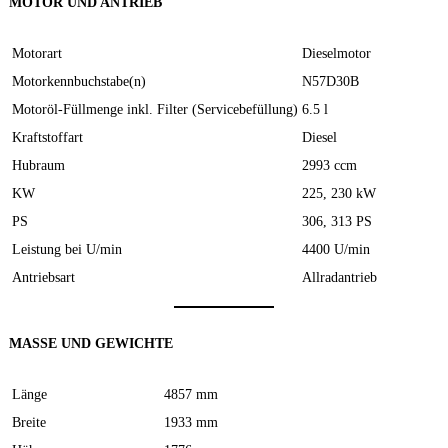
MOTOR UND ANTRIEB
Motorart
Dieselmotor
Motorkennbuchstabe(n)
N57D30B
Motoröl-Füllmenge inkl. Filter (Servicebefüllung)
6.5 l
Kraftstoffart
Diesel
Hubraum
2993 ccm
KW
225, 230 kW
PS
306, 313 PS
Leistung bei U/min
4400 U/min
Antriebsart
Allradantrieb
MASSE UND GEWICHTE
Länge
4857 mm
Breite
1933 mm