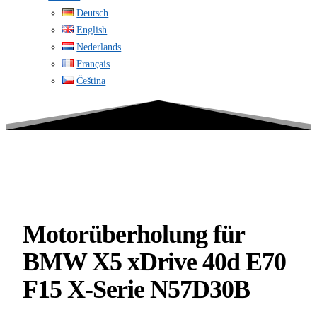
Deutsch
English
Nederlands
Français
Čeština
Motorüberholung für
BMW X5 xDrive 40d E70
F15 X-Serie N57D30B