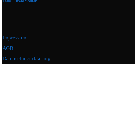
Jobs + freie Stellen
Impressum
AGB
Datenschutzerklärung
Copyright © 2026 Motorschmiede · BMW, BMW M, Alpina · Spezialist für
Motoren
–
OnePress
Theme von FameThemes