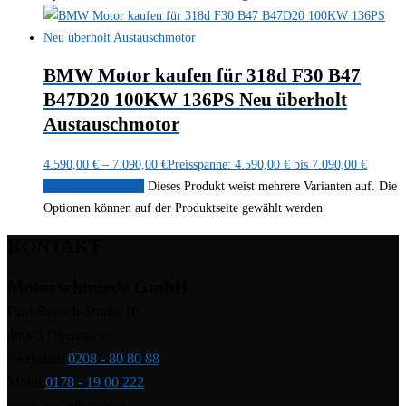
BMW Motor kaufen für 318d F30 B47
B47D20 100KW 136PS Neu überholt
Austauschmotor
4.590,00
€
–
7.090,00
€
Preisspanne: 4.590,00 € bis 7.090,00 €
Ausführung wählen
Dieses Produkt weist mehrere Varianten auf. Die
Optionen können auf der Produktseite gewählt werden
KONTAKT
Motorschmiede GmbH
Paul-Reusch-Straße 10
46045 Oberhausen
Werkstatt:
0208 - 80 80 88
Mobil:
0178 - 19 00 222
(auch per WhatsApp)