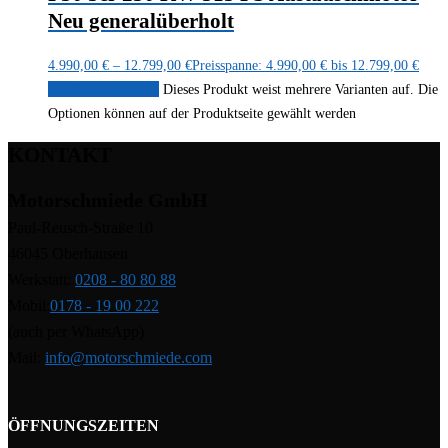
Neu generalüberholt
4.990,00
€
–
12.799,00
€
Preisspanne: 4.990,00 € bis 12.799,00 €
Ausführung wählen
Dieses Produkt weist mehrere Varianten auf. Die
Optionen können auf der Produktseite gewählt werden
KONTAKT
Motorschmiede GmbH
Paul-Reusch-Straße 10
46045 Oberhausen
Werkstatt:
0208 - 80 80 88
Mobil:
0178 - 19 00 222
(auch per WhatsApp)
Mail:
info@motorschmiede.com
ÖFFNUNGSZEITEN