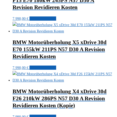
F15 E70 180kW 245PS N57 D30 A
Revision Revidieren Kosten
7.990,00
€
In den Warenkorb
BMW Motorüberholung X5 xDrive 30d
E70 155kW 211PS N57 D30 A Revision
Revidieren Kosten
7.990,00
€
In den Warenkorb
BMW Motorüberholung X4 xDrive 30d
F26 210kW 286PS N57 D30 A Revision
Revidieren Kosten (Kopie)
7.990,00
€
In den Warenkorb