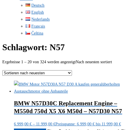
Deutsch
English
Nederlands
Français
Čeština
Schlagwort:
N57
Ergebnisse 1 – 20 von 324 werden angezeigt
Nach neuesten sortiert
BMW N57D30C Replacement Engine –
M550d 750d X5 X6 M50d – N57D30 N57
6.999,00
€
–
11.999,00
€
Preisspanne: 6.999,00 € bis 11.999,00 €