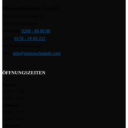
Motorschmiede GmbH
Paul-Reusch-Straße 10
46045 Oberhausen
Werkstatt:
0208 - 80 80 88
Mobil:
0178 - 19 00 222
(auch per WhatsApp)
Mail:
info@motorschmiede.com
ÖFFNUNGSZEITEN
Montag:
08:00 - 12:00
13:00 - 16:00
Dienstag:
08:00 - 12:00
13:00 - 16:00
Mittwoch: