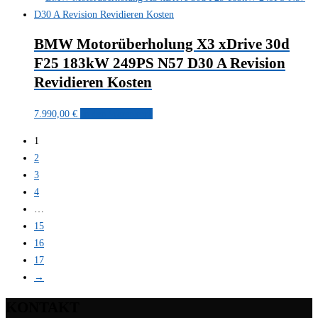
BMW Motorüberholung X3 xDrive 30d
F25 183kW 249PS N57 D30 A Revision
Revidieren Kosten
7.990,00
€
In den Warenkorb
1
2
3
4
…
15
16
17
→
KONTAKT