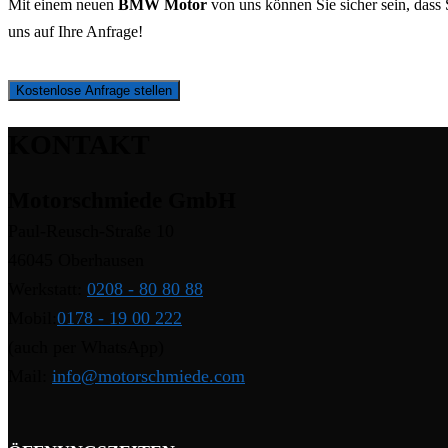
Mit einem neuen
BMW Motor
von uns können Sie sicher sein, dass 
uns auf Ihre Anfrage!
Kostenlose Anfrage stellen
KONTAKT
Motorschmiede GmbH
Paul-Reusch-Straße 10
46045 Oberhausen
Werkstatt:
0208 - 80 80 88
Mobil:
0178 - 19 00 222
(auch per WhatsApp)
Mail:
info@motorschmiede.com