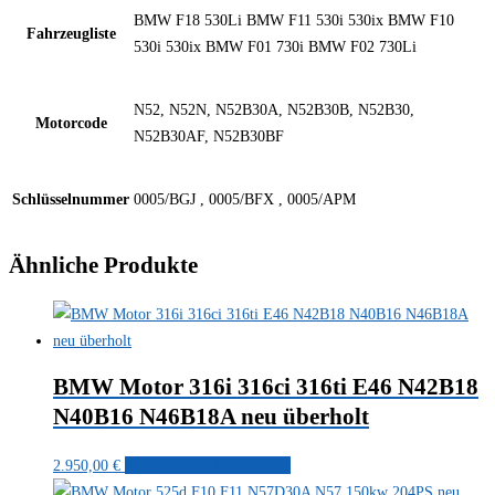
BMW F18 530Li BMW F11 530i 530ix BMW F10
Fahrzeugliste
530i 530ix BMW F01 730i BMW F02 730Li
N52, N52N, N52B30A, N52B30B, N52B30,
Motorcode
N52B30AF, N52B30BF
Schlüsselnummer
0005/BGJ , 0005/BFX , 0005/APM
Ähnliche Produkte
BMW Motor 316i 316ci 316ti E46 N42B18
N40B16 N46B18A neu überholt
2.950,00
€
Kostenlose Anfrage stellen