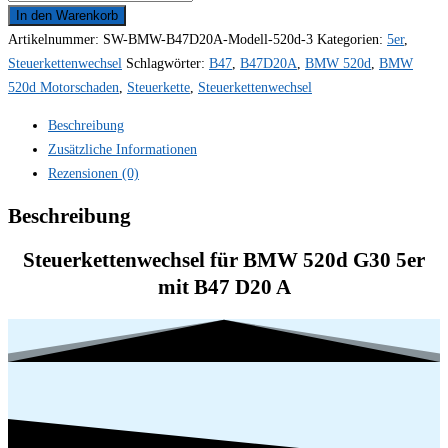
Wechseln
In den Warenkorb
für
Artikelnummer:
SW-BMW-B47D20A-Modell-520d-3
Kategorien:
5er
,
BMW
Steuerkettenwechsel
Schlagwörter:
B47
,
B47D20A
,
BMW 520d
,
BMW
520d
520d Motorschaden
,
Steuerkette
,
Steuerkettenwechsel
G30
Beschreibung
5er
Zusätzliche Informationen
140
Rezensionen (0)
kW
190
Beschreibung
PS
B47D20A
Steuerkettenwechsel für BMW 520d G30 5er
B47
mit B47 D20 A
D20
Tausch
Reparatur
Kosten
Menge