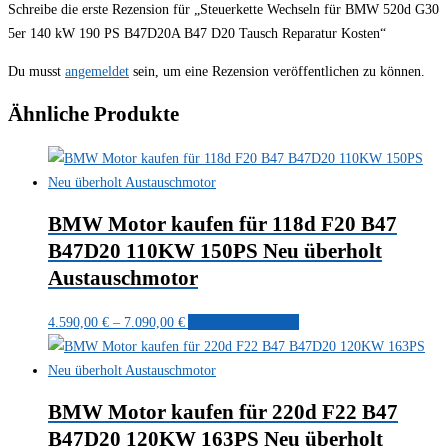
Schreibe die erste Rezension für „Steuerkette Wechseln für BMW 520d G30
5er 140 kW 190 PS B47D20A B47 D20 Tausch Reparatur Kosten“
Du musst
angemeldet
sein, um eine Rezension veröffentlichen zu können.
Ähnliche Produkte
BMW Motor kaufen für 118d F20 B47
B47D20 110KW 150PS Neu überholt
Austauschmotor
Preisspanne:
Dieses
4.590,00
€
–
7.090,00
€
Ausführung wählen
4.590,00 €
Produkt
bis
weist
7.090,00 €
mehrere
BMW Motor kaufen für 220d F22 B47
Varianten
B47D20 120KW 163PS Neu überholt
auf.