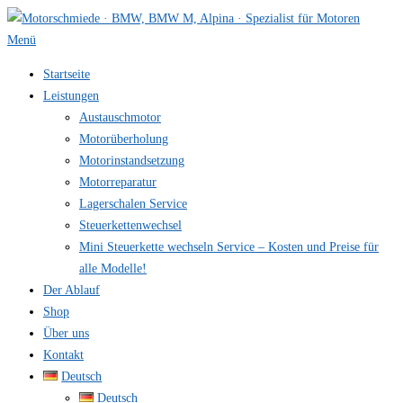
Zum
Inhalt
Menü
springen
Startseite
Leistungen
Austauschmotor
Motorüberholung
Motorinstandsetzung
Motorreparatur
Lagerschalen Service
Steuerkettenwechsel
Mini Steuer­kette wechseln Service – Kosten und Preise für
alle Modelle!
Der Ablauf
Shop
Über uns
Kontakt
Deutsch
Deutsch