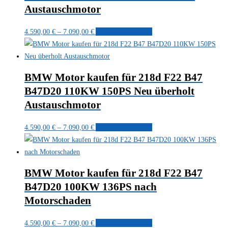
Austauschmotor
Die
Optionen
Preisspanne:
Dieses
4.590,00
€
–
7.090,00
€
Ausführung wählen
können
4.590,00 €
Produkt
auf
bis
weist
der
7.090,00 €
mehrere
Produktseite
BMW Motor kaufen für 218d F22 B47
Varianten
gewählt
B47D20 110KW 150PS Neu überholt
auf.
werden
Austauschmotor
Die
Optionen
Preisspanne:
Dieses
4.590,00
€
–
7.090,00
€
Ausführung wählen
können
4.590,00 €
Produkt
auf
bis
weist
der
7.090,00 €
mehrere
Produktseite
BMW Motor kaufen für 218d F22 B47
Varianten
gewählt
B47D20 100KW 136PS nach
auf.
werden
Motorschaden
Die
Optionen
Preisspanne:
Dieses
4.590,00
€
–
7.090,00
€
Ausführung wählen
können