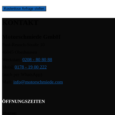
Kostenlose Anfrage stellen
KONTAKT
Motorschmiede GmbH
Paul-Reusch-Straße 10
46045 Oberhausen
Werkstatt:
0208 - 80 80 88
Mobil:
0178 - 19 00 222
(auch per WhatsApp)
Mail:
info@motorschmiede.com
ÖFFNUNGSZEITEN
Montag: