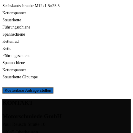
Sechskantschraube M12x1.5×25.5
Kettenspanner
Steuerkette
Führungsschiene
Spannschiene
Kettenrad
Kette
Führungsschiene
Spannschiene
Kettenspanner
Steuerkette Ölpumpe
Kostenlose Anfrage stellen
KONTAKT
Motorschmiede GmbH
Paul-Reusch-Straße 10
46045 Oberhausen