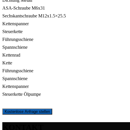
Dichtung Metall
ASA-Schraube M6x31
Sechskantschraube M12x1.5×25.5
Kettenspanner
Steuerkette
Führungsschiene
Spannschiene
Kettenrad
Kette
Führungsschiene
Spannschiene
Kettenspanner
Steuerkette Ölpumpe
Kostenlose Anfrage stellen
KONTAKT