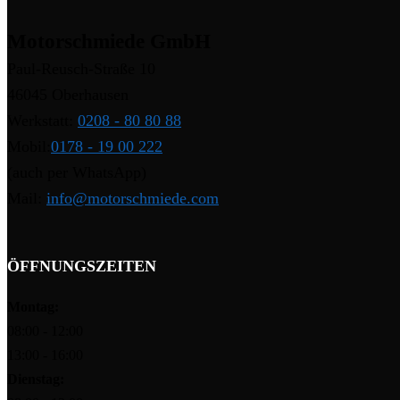
Motorschmiede GmbH
Paul-Reusch-Straße 10
46045 Oberhausen
Werkstatt:
0208 - 80 80 88
Mobil:
0178 - 19 00 222
(auch per WhatsApp)
Mail:
info@motorschmiede.com
ÖFFNUNGSZEITEN
Montag:
08:00 - 12:00
13:00 - 16:00
Dienstag: