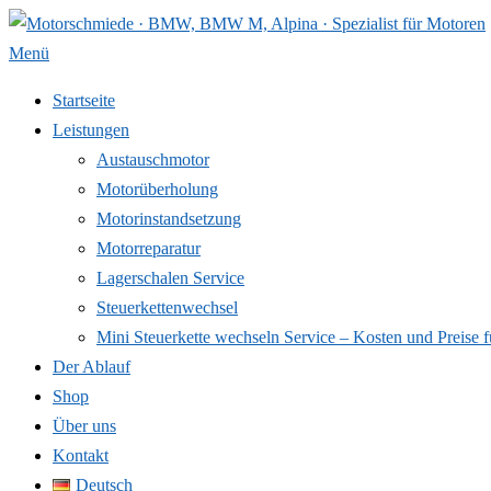
Zum
Inhalt
Menü
springen
Startseite
Leistungen
Austauschmotor
Motorüberholung
Motorinstandsetzung
Motorreparatur
Lagerschalen Service
Steuerkettenwechsel
Mini Steuer­kette wechseln Service – Kosten und Preise f
Der Ablauf
Shop
Über uns
Kontakt
Deutsch