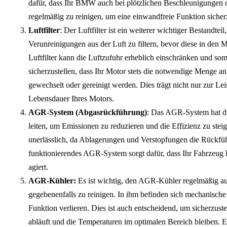
dafür, dass Ihr BMW auch bei plötzlichen Beschleunigungen o
regelmäßig zu reinigen, um eine einwandfreie Funktion sicherz
Luftfilter
: Der Luftfilter ist ein weiterer wichtiger Bestandtei
Verunreinigungen aus der Luft zu filtern, bevor diese in den 
Luftfilter kann die Luftzufuhr erheblich einschränken und som
sicherzustellen, dass Ihr Motor stets die notwendige Menge an f
gewechselt oder gereinigt werden. Dies trägt nicht nur zur Le
Lebensdauer Ihres Motors.
AGR-System (Abgasrückführung)
: Das AGR-System hat di
leiten, um Emissionen zu reduzieren und die Effizienz zu stei
unerlässlich, da Ablagerungen und Verstopfungen die Rückfü
funktionierendes AGR-System sorgt dafür, dass Ihr Fahrzeug le
agiert.
AGR-Kühler:
Es ist wichtig, den AGR-Kühler regelmäßig a
gegebenenfalls zu reinigen. In ihm befinden sich mechanische 
Funktion verlieren. Dies ist auch entscheidend, um sicherzust
abläuft und die Temperaturen im optimalen Bereich bleiben. E