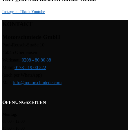
Instagram
Tiktok
Youtube
KONTAKT
Motorschmiede GmbH
Paul-Reusch-Straße 10
46045 Oberhausen
Werkstatt:
0208 - 80 80 88
Mobil:
0178 - 19 00 222
(auch per WhatsApp)
Mail:
info@motorschmiede.com
ÖFFNUNGSZEITEN
Montag:
08:00 - 12:00
13:00 - 16:00