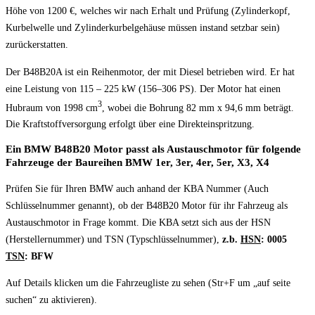
Höhe von 1200 €, welches wir nach Erhalt und Prüfung (Zylinderkopf,
Kurbelwelle und Zylinderkurbelgehäuse müssen instand setzbar sein)
zurückerstatten.
Der B48B20A ist ein Reihenmotor, der mit Diesel betrieben wird. Er hat
eine Leistung von 115 – 225 kW (156–306 PS). Der Motor hat einen
3
Hubraum von 1998 cm
, wobei die Bohrung 82 mm x 94,6 mm beträgt.
Die Kraftstoffversorgung erfolgt über eine Direkteinspritzung.
Ein BMW B48B20 Motor passt als Austauschmotor für folgende
Fahrzeuge der Baureihen BMW 1er, 3er, 4er, 5er, X3, X4
Prüfen Sie für Ihren BMW auch anhand der KBA Nummer (Auch
Schlüsselnummer genannt), ob der B48B20 Motor für ihr Fahrzeug als
Austauschmotor in Frage kommt. Die KBA setzt sich aus der HSN
(Herstellernummer) und TSN (Typschlüsselnummer),
z.b.
HSN
: 0005
TSN
: BFW
Auf Details klicken um die Fahrzeugliste zu sehen (Str+F um „auf seite
suchen“ zu aktivieren).