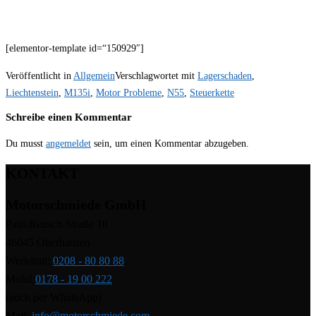
[elementor-template id=“150929″]
Veröffentlicht in
Allgemein
Verschlagwortet mit
Lagerschaden
,
Liechtenstein
,
M135i
,
Motor Probleme
,
N55
,
Steuerkette
Schreibe einen Kommentar
Du musst
angemeldet
sein, um einen Kommentar abzugeben.
KONTAKT
Motorschmiede GmbH
Paul-Reusch-Straße 10
46045 Oberhausen
Werkstatt:
0208 - 80 80 88
Mobil:
0178 - 19 00 222
(auch per WhatsApp)
Mail:
info@motorschmiede.com