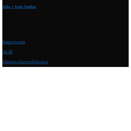
Jobs + freie Stellen
Impressum
AGB
Datenschutzerklärung
Copyright © 2026 Motorschmiede · BMW, BMW M, Alpina · Spezialist für
Motoren
–
OnePress
Theme von FameThemes