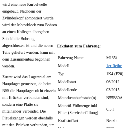
wird eine neue Kurbelwelle
eingebaut. Nachdem der
Zylinderkopf abmontiert wurde,
wird der Motorblock zum Bohren
an einen Kollegen übergeben.
Sobald die Bohrung
abgeschlossen ist und die neuen
Eckdaten zum Fahrzeug:
Teile geliefert wurden, kann mit
Fahrzeug Name
M135i
dem Zusammenbau begonnen
Modell
1er Reihe
werden.
Typ
1K4 (F20)
Zuerst wird das Lagerspiel am
Modellstart
06/2012
Hauptlager gemessen, da beim
Modellende
03/2015
N55 die Hauptlager nicht einzeln
mit Brücken verbunden sind,
Motorkennbuchstabe(n)
N55B30A
sondern eine Platte sie
Motoröl-Füllmenge inkl.
6.5 l
miteinander verbindet. Die
Filter (Servicebefüllung)
Pleuelstangen werden ebenfalls
Kraftstoffart
Benzin
mit den Brücken verbunden, um