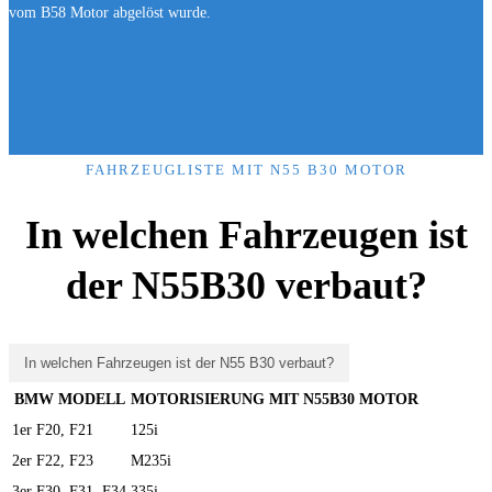
vom B58 Motor abgelöst wurde.
FAHRZEUGLISTE MIT N55 B30 MOTOR
In welchen Fahrzeugen ist
der
N55B30
verbaut?
In welchen Fahrzeugen ist der N55 B30 verbaut?
BMW MODELL
MOTORISIERUNG MIT N55B30 MOTOR
1er F20, F21
125i
2er F22, F23
M235i
3er F30, F31, F34
335i