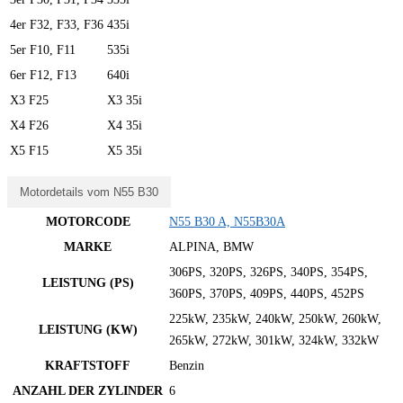
4er F32, F33, F36
435i
5er F10, F11
535i
6er F12, F13
640i
X3 F25
X3 35i
X4 F26
X4 35i
X5 F15
X5 35i
Motordetails vom N55 B30
MOTORCODE
N55 B30 A, N55B30A
MARKE
ALPINA, BMW
306PS, 320PS, 326PS, 340PS, 354PS,
LEISTUNG (PS)
360PS, 370PS, 409PS, 440PS, 452PS
225kW, 235kW, 240kW, 250kW, 260kW,
LEISTUNG (KW)
265kW, 272kW, 301kW, 324kW, 332kW
KRAFTSTOFF
Benzin
ANZAHL DER ZYLINDER
6