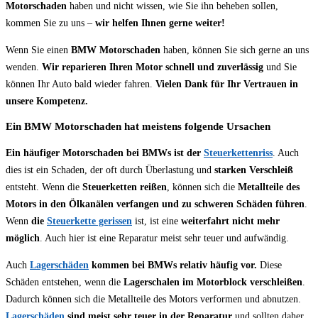
Motorschaden
haben und nicht wissen, wie Sie ihn beheben sollen,
kommen Sie zu uns –
wir helfen Ihnen gerne weiter!
Wenn Sie einen
BMW Motorschaden
haben, können Sie sich gerne an uns
wenden.
Wir reparieren Ihren Motor schnell und zuverlässig
und Sie
können Ihr Auto bald wieder fahren.
Vielen Dank für Ihr Vertrauen in
unsere Kompetenz.
Ein BMW Motorschaden hat meistens folgende Ursachen
Ein häufiger Motorschaden bei BMWs ist der
Steuerkettenriss
. Auch
dies ist ein Schaden, der oft durch Überlastung und
starken Verschleiß
entsteht. Wenn die
Steuerketten reißen
, können sich die
Metallteile des
Motors in den Ölkanälen verfangen und zu schweren Schäden führen
.
Wenn
die
Steuerkette gerissen
ist, ist eine
weiterfahrt nicht mehr
möglich
. Auch hier ist eine Reparatur meist sehr teuer und aufwändig.
Auch
Lagerschäden
kommen bei BMWs relativ häufig vor.
Diese
Schäden entstehen, wenn die
Lagerschalen im Motorblock verschleißen
.
Dadurch können sich die Metallteile des Motors verformen und abnutzen.
Lagerschäden
sind meist sehr teuer in der Reparatur
und sollten daher