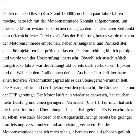
Da ich meinen Diesel (Km Stand 130000) noch ein paar Jahre fahren
möchte, hatte ich mit der Motorenschmiede Kontakt aufgenommen, um
über eine Motorrevision zu sprechen (es lag zu dem
... mehr lesen
Zeitpunkt
kein offensichtlicher Defekt vor). Aus der Erfahrung heraus wurde mir von
der Motorenschmiede empfohlen, neben Ansaugkanal und Partikelfilter,
auch die Injektoren überprüfen zu lassen. Der Empfehlung bin ich gefolgt
und wurde von der Überprüfung überrascht. Obwohl ich ausschließlich
Langstrecke fahre, war der Ansaugtrakt bereits stark verkokt, ein Injektor
und die Welle an den Drallklappen defekt. Auch der Partikelfilter hatte
einen höheren Verschmutzungsgrad als es das Steuergerät vermuten ließ.
Die Ansaugbrücke und der Injektor wurden getauscht, die Einlasskanäle und
der DPF gereinigt. Der Motor läuft nun wieder seidenweich, hat spürbar
mehr Leistung und einen geringeren Verbrauch (0,5-1l). Für mich hat sich
die Investition in die Überholung auf jeden Fall gelohnt. Es ist erschreckend
zu sehen, wie stark Motoren (dank Abgasrückführung) bereits bei geringer
Laufleistung verschmutzen und an Leistung verlieren. Bei der
Motorenschmiede habe ich mich sehr gut beraten und aufgehoben gefühlt.