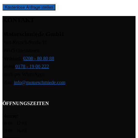
Kostenlose Anfrage stellen
KONTAKT
Motorschmiede GmbH
Paul-Reusch-Straße 10
46045 Oberhausen
Werkstatt:
0208 - 80 80 88
Mobil:
0178 - 19 00 222
(auch per WhatsApp)
Mail:
info@motorschmiede.com
ÖFFNUNGSZEITEN
Montag:
08:00 - 12:00
13:00 - 16:00