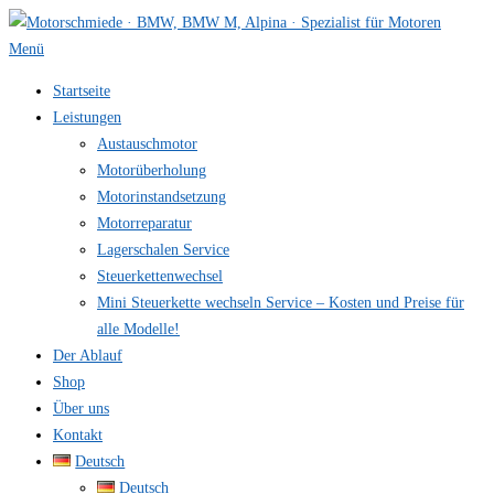
Zum
Inhalt
Menü
springen
Startseite
Leistungen
Austauschmotor
Motorüberholung
Motorinstandsetzung
Motorreparatur
Lagerschalen Service
Steuerkettenwechsel
Mini Steuer­kette wechseln Service – Kosten und Preise für
alle Modelle!
Der Ablauf
Shop
Über uns
Kontakt
Deutsch
Deutsch