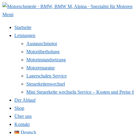
Zum
Inhalt
Menü
springen
Startseite
Leistungen
Austauschmotor
Motorüberholung
Motorinstandsetzung
Motorreparatur
Lagerschalen Service
Steuerkettenwechsel
Mini Steuer­kette wechseln Service – Kosten und Preise f
Der Ablauf
Shop
Über uns
Kontakt
Deutsch