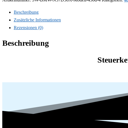
BMW
Beschreibung
430d
Zusätzliche Informationen
Coupe
Rezensionen (0)
F32
F82
Beschreibung
4er
210
Steuerke
kW
286
PS
N57D30A
N57
D30
Tausch
Reparatur
Kosten