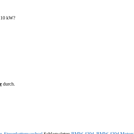
 210 kW?
e
durch.
r
,
Steuerkettenwechsel
Schlagwörter:
BMW 430d
,
BMW 430d Motors