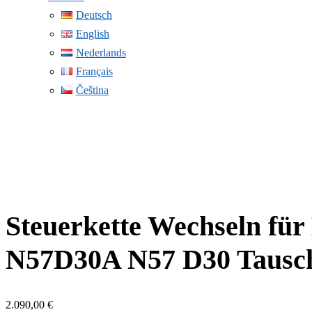
Deutsch
English
Nederlands
Français
Čeština
Steuerkette Wechseln fü
N57D30A N57 D30 Tausch
2.090,00
€