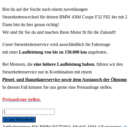
Bist du auf der Suche nach einem zuverlässigen
Steuerkettenwechsel für deinen BMW 430d Coupe F32 F82 4er mit
Dann bist du hier genau richtig!
Wir sind für Sie da und machen Ihren Motor fit für die Zukunft!
Unser Steuerkettenservice wird ausschließlich für Fahrzeuge
mit einer
Laufleistung von bis zu 150.000 km
angeboten.
Bei Motoren, die
eine höhere Laufleistung haben
, führen wir den
Steuerkettenservice nur in Kombination mit einem
Pleuel- und Hauptlagerservice sowie dem Austausch der Ölpump
In diesem Fall können Sie uns gerne eine Preisanfrage stellen.
Preisanfrage stellen.
Steuerkette
Wechseln
In den Warenkorb
für
Artikelnummer:
SW-BMW-N57D30A-Modell-430d-4
Kategorien:
4e