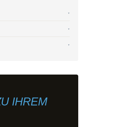
▾
▾
▾
ZU IHREM