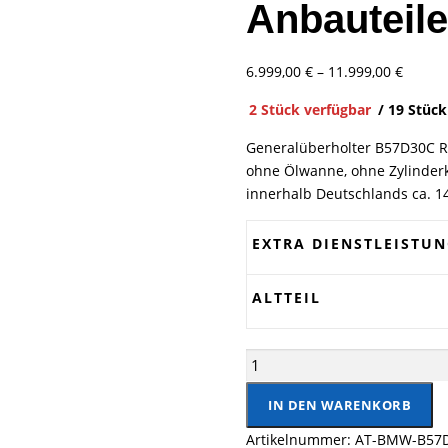
Anbauteile
6.999,00
€
–
11.999,00
€
Preiss
2 Stück verfügbar
/ 19 Stück
Generalüberholter B57D30C R
ohne Ölwanne, ohne Zylinder
innerhalb Deutschlands ca. 1
EXTRA DIENSTLEISTU
ALTTEIL
BMW Motor B57 D30 C genera
kaufen Menge
IN DEN WARENKORB
Artikelnummer:
AT-BMW-B57