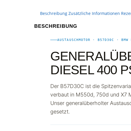
Beschreibung
Zusätzliche Informationen
Reze
BESCHREIBUNG
AUSTAUSCHMOTOR · B57D30C · BMW 
GENERALÜB
DIESEL 400 
Der B57D30C ist die Spitzenvari
verbaut in M550d, 750d und X7 M
Unser generalüberholter Austaus
gesetzt.