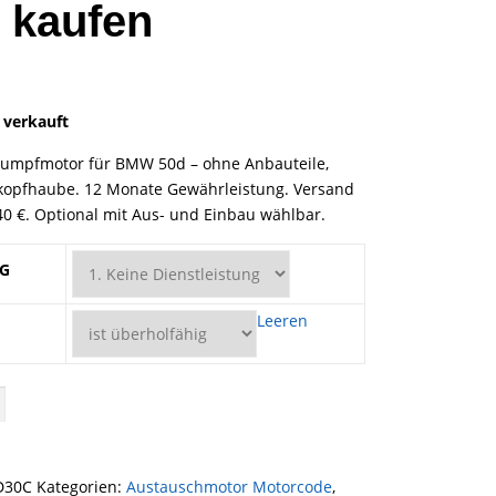
 kaufen
panne: 6.999,00 € bis 11.999,00 €
 verkauft
umpfmotor für BMW 50d – ohne Anbauteile,
kopfhaube. 12 Monate Gewährleistung. Versand
40 €. Optional mit Aus- und Einbau wählbar.
NG
Leeren
lüberholten Austauschmotor ohne Anbauteile
D30C
Kategorien:
Austauschmotor Motorcode
,