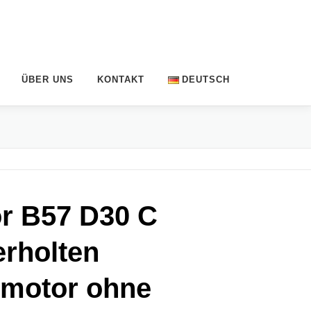
ÜBER UNS
KONTAKT
DEUTSCH
Deutsch
English
Nederlands
r B57 D30 C
Français
Čeština
erholten
motor ohne