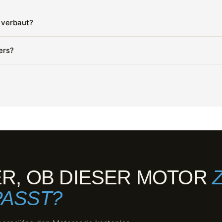
 verbaut?
ers?
ER, OB DIESER MOTOR
PASST?