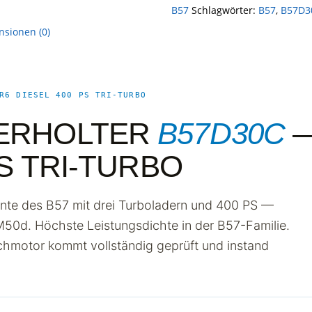
B57
Schlagwörter:
B57
,
B57D3
nsionen (0)
R6 DIESEL 400 PS TRI-TURBO
ERHOLTER
B57D30C
—
PS TRI-TURBO
ante des B57 mit drei Turboladern und 400 PS —
50d. Höchste Leistungsdichte in der B57-Familie.
chmotor kommt vollständig geprüft und instand