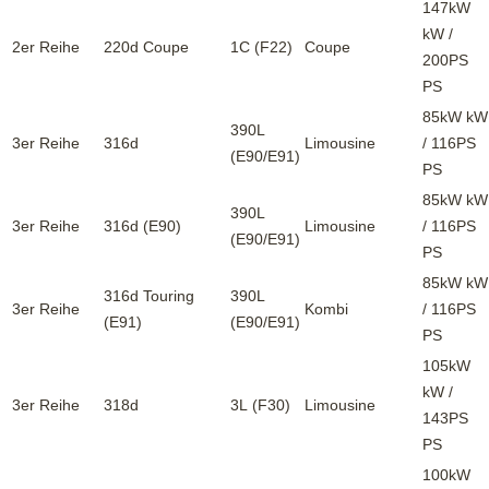
147kW
kW /
2er Reihe
220d Coupe
1C (F22)
Coupe
200PS
PS
85kW kW
390L
3er Reihe
316d
Limousine
/ 116PS
(E90/E91)
PS
85kW kW
390L
3er Reihe
316d (E90)
Limousine
/ 116PS
(E90/E91)
PS
85kW kW
316d Touring
390L
3er Reihe
Kombi
/ 116PS
(E91)
(E90/E91)
PS
105kW
kW /
3er Reihe
318d
3L (F30)
Limousine
143PS
PS
100kW