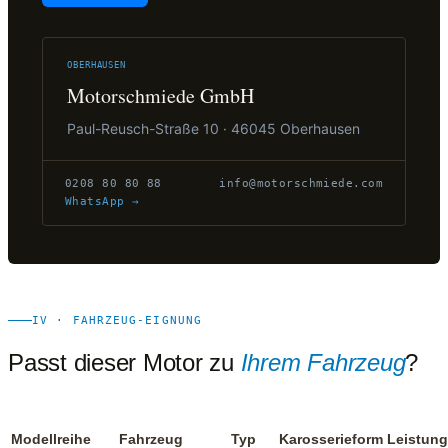
Bitte lasse dieses Feld leer.
OBERHAUSEN
Motorschmiede GmbH
Paul-Reusch-Straße 10 · 46045 Oberhausen
0208 80 80 88
info@motorschmiede.com
WhatsApp →
IV · FAHRZEUG-EIGNUNG
Passt dieser Motor zu
Ihrem Fahrzeug
?
Modellreihe
Fahrzeug
Typ
Karosserieform
Leistung