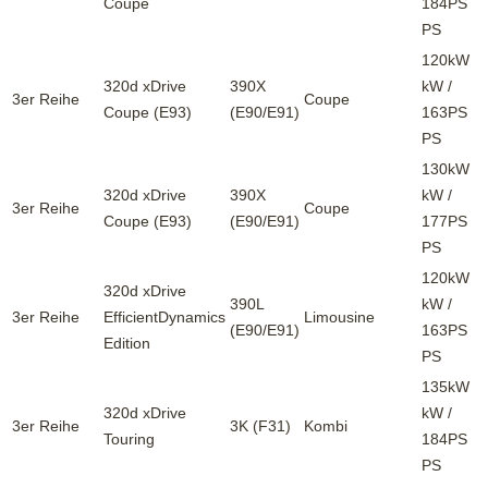
Coupe
184PS
PS
120kW
320d xDrive
390X
kW /
3er Reihe
Coupe
Coupe (E93)
(E90/E91)
163PS
PS
130kW
320d xDrive
390X
kW /
3er Reihe
Coupe
Coupe (E93)
(E90/E91)
177PS
PS
120kW
320d xDrive
390L
kW /
3er Reihe
EfficientDynamics
Limousine
(E90/E91)
163PS
Edition
PS
135kW
320d xDrive
kW /
3er Reihe
3K (F31)
Kombi
Touring
184PS
PS