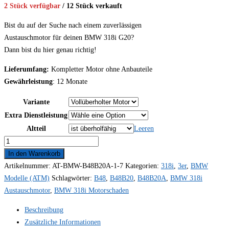
2 Stück verfügbar
/ 12 Stück verkauft
bis
8.990,00 €
Bist du auf der Suche nach einem zuverlässigen
Austauschmotor für deinen BMW 318i G20?
Dann bist du hier genau richtig!
Lieferumfang:
Kompletter Motor ohne Anbauteile
Gewährleistung
: 12 Monate
Variante
Extra Dienstleistung
Altteil
Leeren
BMW
Motor
In den Warenkorb
kaufen
Artikelnummer:
AT-BMW-B48B20A-1-7
Kategorien:
318i
,
3er
,
BMW
für
Modelle (ATM)
Schlagwörter:
B48
,
B48B20
,
B48B20A
,
BMW 318i
318i
Austauschmotor
,
BMW 318i Motorschaden
G20
Beschreibung
B48
Zusätzliche Informationen
B48B20A