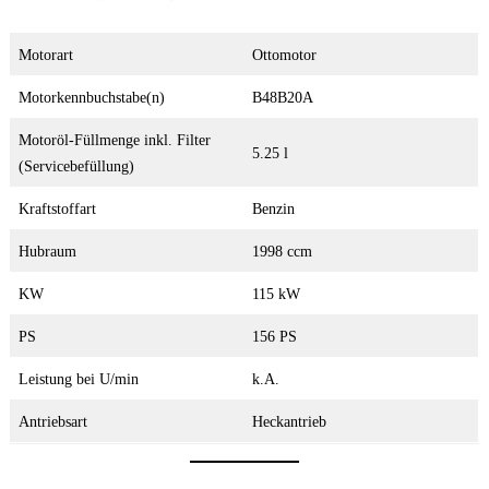
Motorart
Ottomotor
Motorkennbuchstabe(n)
B48B20A
Motoröl-Füllmenge inkl. Filter
5.25 l
(Servicebefüllung)
Kraftstoffart
Benzin
Hubraum
1998 ccm
KW
115 kW
PS
156 PS
Leistung bei U/min
k.A.
Antriebsart
Heckantrieb