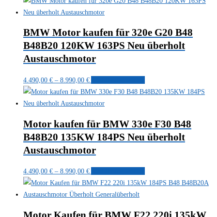
Varianten
auf.
Die
BMW Motor kaufen für 320e G20 B48
Optionen
B48B20 120KW 163PS Neu überholt
können
Austauschmotor
auf
der
Preisspanne:
Dieses
4.490,00
€
–
8.990,00
€
Ausführung wählen
Produktseite
4.490,00 €
Produkt
gewählt
bis
weist
werden
8.990,00 €
mehrere
Motor kaufen für BMW 330e F30 B48
Varianten
B48B20 135KW 184PS Neu überholt
auf.
Austauschmotor
Die
Optionen
Preisspanne:
Dieses
4.490,00
€
–
8.990,00
€
Ausführung wählen
können
4.490,00 €
Produkt
auf
bis
weist
der
8.990,00 €
mehrere
Produktseite
Motor Kaufen für BMW F22 220i 135kW