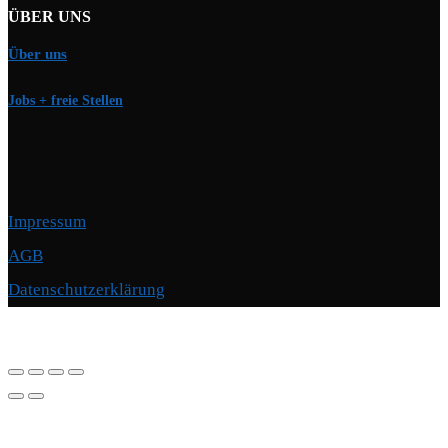
ÜBER UNS
Über uns
Jobs + freie Stellen
Impressum
AGB
Datenschutzerklärung
Copyright © 2026 Motorschmiede · BMW, BMW M, Alpina · Spezialist für
Motoren
–
OnePress
Theme von FameThemes