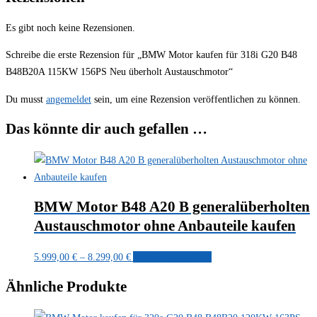
Es gibt noch keine Rezensionen.
Schreibe die erste Rezension für „BMW Motor kaufen für 318i G20 B48
B48B20A 115KW 156PS Neu überholt Austauschmotor“
Du musst
angemeldet
sein, um eine Rezension veröffentlichen zu können.
Das könnte dir auch gefallen …
BMW Motor B48 A20 B generalüberholten
Austauschmotor ohne Anbauteile kaufen
Preisspanne:
Dieses
5.999,00
€
–
8.299,00
€
Ausführung wählen
5.999,00 €
Produkt
Ähnliche Produkte
bis
weist
8.299,00 €
mehrere