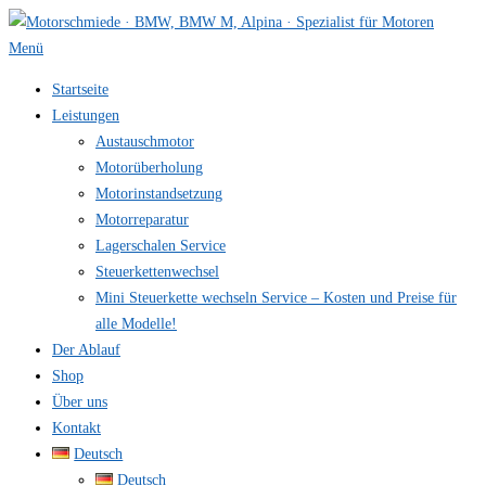
Zum
Inhalt
Menü
springen
Startseite
Leistungen
Austauschmotor
Motorüberholung
Motorinstandsetzung
Motorreparatur
Lagerschalen Service
Steuerkettenwechsel
Mini Steuer­kette wechseln Service – Kosten und Preise für
alle Modelle!
Der Ablauf
Shop
Über uns
Kontakt
Deutsch
Deutsch