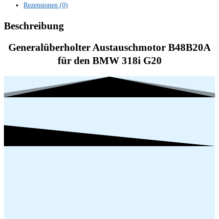
Rezensionen (0)
115KW
156PS
Beschreibung
Neu
überholt
Generalüberholter Austauschmotor B48B20A
Austauschmotor
für den BMW 318i G20
Menge