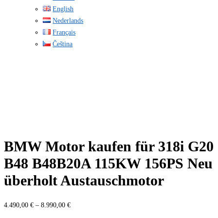
English
Nederlands
Français
Čeština
BMW Motor kaufen für 318i G20
B48 B48B20A 115KW 156PS Neu
überholt Austauschmotor
Preisspanne:
4.490,00
€
–
8.990,00
€
4.490,00 €