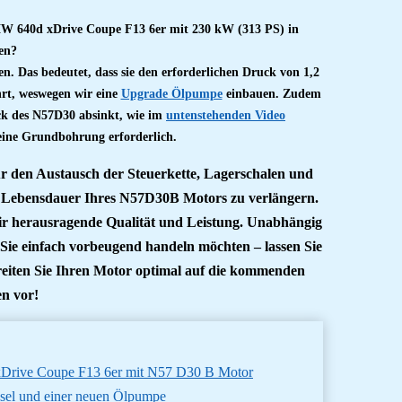
MW 640d xDrive Coupe F13 6er mit 230 kW (313 PS) in
en?
n. Das bedeutet, dass sie den erforderlichen Druck von 1,2
hrt, weswegen wir eine
Upgrade Ölpumpe
einbauen. Zudem
ck des N57D30 absinkt, wie im
untenstehenden Video
 eine Grundbohrung erforderlich.
ur den Austausch der Steuerkette, Lagerschalen und
 Lebensdauer Ihres N57D30B Motors zu verlängern.
r herausragende Qualität und Leistung. Unabhängig
 Sie einfach vorbeugend handeln möchten – lassen Sie
eiten Sie Ihren Motor optimal auf die kommenden
n vor!
 xDrive Coupe F13 6er mit N57 D30 B Motor
hsel und einer neuen Ölpumpe