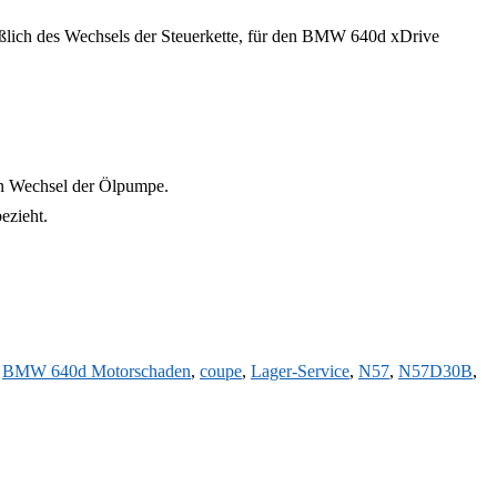
ießlich des Wechsels der Steuerkette, für den BMW 640d xDrive
en Wechsel der Ölpumpe.
ezieht.
,
BMW 640d Motorschaden
,
coupe
,
Lager-Service
,
N57
,
N57D30B
,