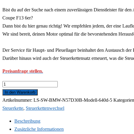
Bist du auf der Suche nach einem zuverlässigen Dienstleister für d
Coupe F13 6er?
Dann bist du hier genau richtig! Wir empfehlen jedem, der eine Laufl
Wir sind bereit, deinen Motor optimal für die bevorstehenden Heraus
Der Service für Haupt- und Pleuellager beinhaltet den Austausch de
Darüber hinaus wird auch der Steuerkettensatz erneuert, was die Steu
Preisanfrage stellen.
Pleuellager-
Service
In den Warenkorb
inkl.
Artikelnummer:
LS-SW-BMW-N57D30B-Modell-640d-5
Kategorie
Steuerkennwechsel
Steuerkette
,
Steuerkettenwechsel
für
Beschreibung
BMW
Zusätzliche Informationen
640dx