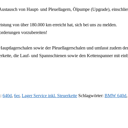
en Austausch von Haupt- und Pleuellagern, Ölpumpe (Upgrade), einschl
eistung von über 180.000 km erreicht hat, sich bei uns zu melden.
forderungen vorzubereiten!
r Hauptlagerschalen sowie der Pleuellagerschalen und umfasst zudem d
erkette, die Lauf- und Spannschienen sowie den Kettenspanner mit einb
n:
640d
,
6er
,
Lager Service inkl. Steuerkette
Schlagwörter:
BMW 640d