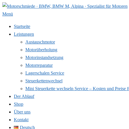
Zum
Inhalt
Menü
springen
Startseite
Leistungen
Austauschmotor
Motorüberholung
Motorinstandsetzung
Motorreparatur
Lagerschalen Service
Steuerkettenwechsel
Mini Steuer­kette wechseln Service – Kosten und Preise f
Der Ablauf
Shop
Über uns
Kontakt
Deutsch