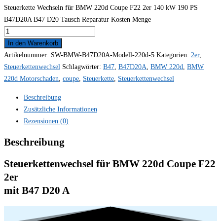
Steuerkette Wechseln für BMW 220d Coupe F22 2er 140 kW 190 PS
B47D20A B47 D20 Tausch Reparatur Kosten Menge
In den Warenkorb
Artikelnummer:
SW-BMW-B47D20A-Modell-220d-5
Kategorien:
2er
,
Steuerkettenwechsel
Schlagwörter:
B47
,
B47D20A
,
BMW 220d
,
BMW
220d Motorschaden
,
coupe
,
Steuerkette
,
Steuerkettenwechsel
Beschreibung
Zusätzliche Informationen
Rezensionen (0)
Beschreibung
Steuerkettenwechsel für BMW 220d Coupe F22
2er
mit B47 D20 A