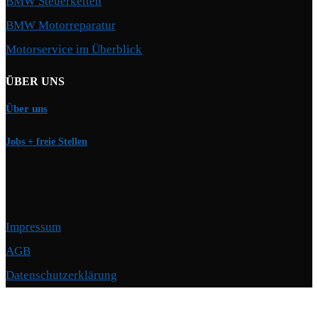
BMW Steuerketten
BMW Motorreparatur
Motorservice im Überblick
ÜBER UNS
Über uns
Jobs + freie Stellen
Impressum
AGB
Datenschutzerklärung
Copyright © 2026 Motorschmiede · BMW, BMW M, Alpina · Spezialist für
Motoren
–
OnePress
Theme von FameThemes