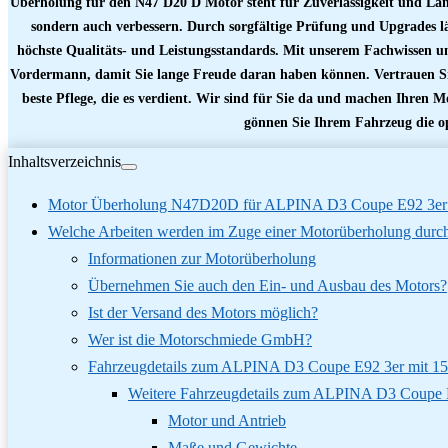
Überholung für den N47 D20 D Motor steht für Zuverlässigkeit und Lan
sondern auch verbessern. Durch sorgfältige Prüfung und Upgrades läu
höchste Qualitäts- und Leistungsstandards. Mit unserem Fachwissen u
Vordermann, damit Sie lange Freude daran haben können. Vertrauen Si
beste Pflege, die es verdient. Wir sind für Sie da und machen Ihren Mo
gönnen Sie Ihrem Fahrzeug die o
Inhaltsverzeichnis
Motor Überholung N47D20D für ALPINA D3 Coupe E92 3er
Welche Arbeiten werden im Zuge einer Motorüberholung durch
Informationen zur Motorüberholung
Übernehmen Sie auch den Ein- und Ausbau des Motors?
Ist der Versand des Motors möglich?
Wer ist die Motorschmiede GmbH?
Fahrzeugdetails zum ALPINA D3 Coupe E92 3er mit 1
Weitere Fahrzeugdetails zum ALPINA D3 Coupe 
Motor und Antrieb
Maße und Gewichte