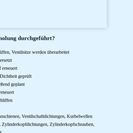
holung durchgeführt?
iffen, Ventilsitze werden überarbeitet
ersetzt
f erneuert
ichtheit geprüft
eßend geplant
erneuert
hliffen
annschienen, Ventilschaftdichtungen, Kurbelwellen
n, Zylinderkopfdichtungen, Zylinderkopfschrauben,
t