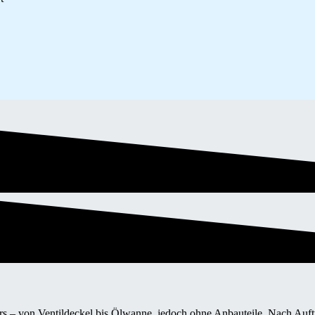
– von Ventildeckel bis Ölwanne, jedoch ohne Anbauteile. Nach Auftra