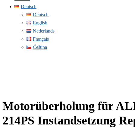
Deutsch
Deutsch
English
Nederlands
Français
Čeština
Motorüberholung für A
214PS Instandsetzung Re