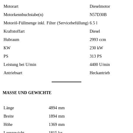
Motorart
Dieselmotor
Motorkennbuchstabe(n)
N57D30B
Motoröl-Füllmenge inkl. Filter (Servicebefüllung)
6.5 l
Kraftstoffart
Diesel
Hubraum
2993 ccm
KW
230 kW
PS
313 PS
Leistung bei U/min
4400 U/min
Antriebsart
Heckantrieb
MASSE UND GEWICHTE
Länge
4894 mm
Breite
1894 mm
Höhe
1369 mm
Leergewicht
1815 kg