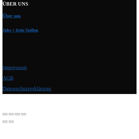
ÜBER UNS
Über uns
Jobs + freie Stellen
Impressum
AGB
Datenschutzerklärung
Copyright © 2026 Motorschmiede · BMW, BMW M, Alpina · Spezialist für
Motoren
–
OnePress
Theme von FameThemes