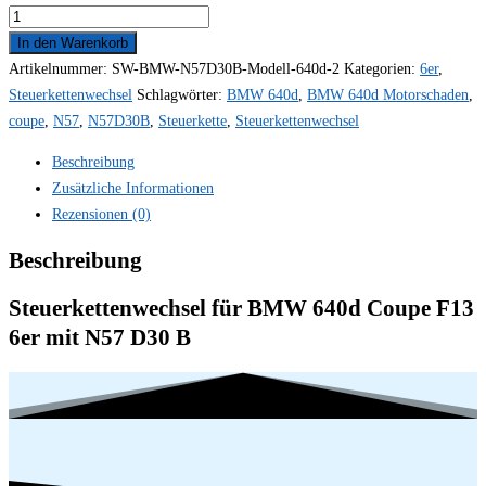
In den Warenkorb
Artikelnummer:
SW-BMW-N57D30B-Modell-640d-2
Kategorien:
6er
,
Steuerkettenwechsel
Schlagwörter:
BMW 640d
,
BMW 640d Motorschaden
,
coupe
,
N57
,
N57D30B
,
Steuerkette
,
Steuerkettenwechsel
Beschreibung
Zusätzliche Informationen
Rezensionen (0)
Beschreibung
Steuerkettenwechsel für BMW 640d Coupe F13
6er mit N57 D30 B