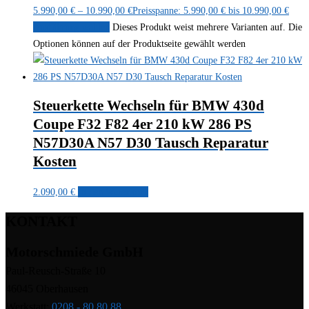
5.990,00
€
–
10.990,00
€
Preisspanne: 5.990,00 € bis 10.990,00 €
Ausführung wählen
Dieses Produkt weist mehrere Varianten auf. Die
Optionen können auf der Produktseite gewählt werden
Steuerkette Wechseln für BMW 430d
Coupe F32 F82 4er 210 kW 286 PS
N57D30A N57 D30 Tausch Reparatur
Kosten
2.090,00
€
In den Warenkorb
KONTAKT
Motorschmiede GmbH
Paul-Reusch-Straße 10
46045 Oberhausen
Werkstatt:
0208 - 80 80 88