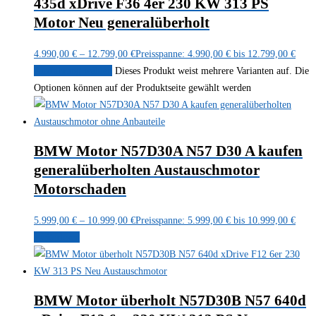
435d xDrive F36 4er 230 KW 313 PS
Motor Neu generalüberholt
4.990,00
€
–
12.799,00
€
Preisspanne: 4.990,00 € bis 12.799,00 €
Ausführung wählen
Dieses Produkt weist mehrere Varianten auf. Die
Optionen können auf der Produktseite gewählt werden
BMW Motor N57D30A N57 D30 A kaufen
generalüberholten Austauschmotor
Motorschaden
5.999,00
€
–
10.999,00
€
Preisspanne: 5.999,00 € bis 10.999,00 €
Weiterlesen
BMW Motor überholt N57D30B N57 640d