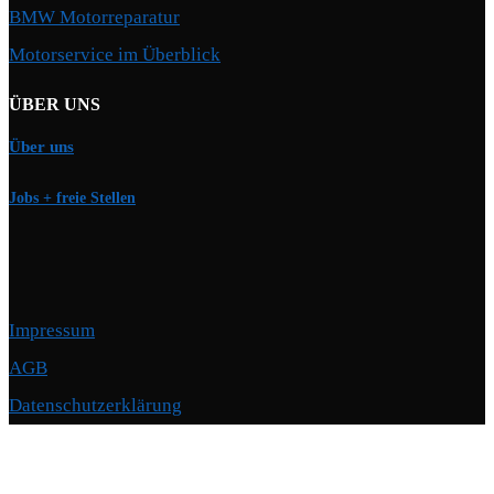
BMW Motorreparatur
Motorservice im Überblick
ÜBER UNS
Über uns
Jobs + freie Stellen
Impressum
AGB
Datenschutzerklärung
Copyright © 2026 Motorschmiede · BMW, BMW M, Alpina · Spezialist für
Motoren
–
OnePress
Theme von FameThemes