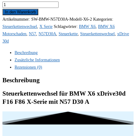
In den Warenkorb
Artikelnummer:
SW-BMW-N57D30A-Modell-X6-2
Kategorien:
Steuerkettenwechsel
,
X Serie
Schlagwörter:
BMW X6
,
BMW X6
Motorschaden
,
N57
,
N57D30A
,
Steuerkette
,
Steuerkettenwechsel
,
xDrive
30d
Beschreibung
Zusätzliche Informationen
Rezensionen (0)
Beschreibung
Steuerkettenwechsel für BMW X6 xDrive30d
F16 F86 X-Serie mit N57 D30 A