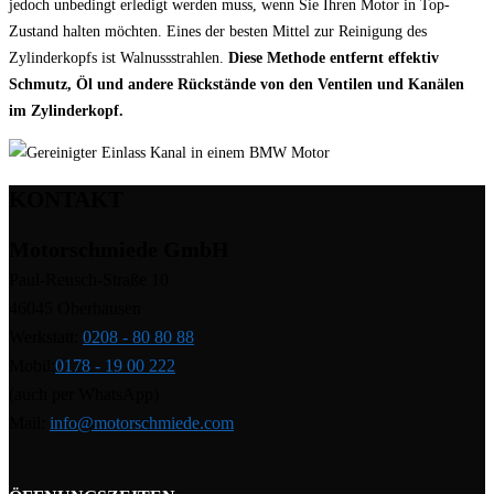
jedoch unbedingt erledigt werden muss, wenn Sie Ihren Motor in Top-
Zustand halten möchten. Eines der besten Mittel zur Reinigung des
Zylinderkopfs ist Walnussstrahlen.
Diese Methode entfernt effektiv
Schmutz, Öl und andere Rückstände von den Ventilen und Kanälen
im Zylinderkopf.
KONTAKT
Motorschmiede GmbH
Paul-Reusch-Straße 10
46045 Oberhausen
Werkstatt:
0208 - 80 80 88
Mobil:
0178 - 19 00 222
(auch per WhatsApp)
Mail:
info@motorschmiede.com