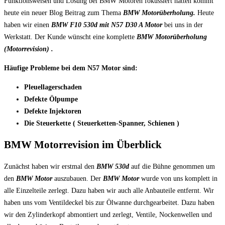
Funktionsweisen und Lösung bei BMW Motoren fokussiert hatten kommt
heute ein neuer Blog Beitrag zum Thema
BMW Motorüberholung.
Heute
haben wir einen
BMW F10 530d mit N57 D30 A Motor
bei uns in der
Werkstatt. Der Kunde wünscht eine komplette
BMW Motorüberholung
(Motorrevision) .
Häufige Probleme bei dem N57 Motor sind:
Pleuellagerschaden
Defekte Ölpumpe
Defekte Injektoren
Die Steuerkette ( Steuerketten-Spanner, Schienen )
BMW Motorrevision im Überblick
Zunächst haben wir erstmal den
BMW 530d
auf die Bühne genommen um
den
BMW Motor
auszubauen. Der
BMW Motor
wurde von uns komplett in
alle Einzelteile zerlegt. Dazu haben wir auch alle Anbauteile entfernt. Wir
haben uns vom Ventildeckel bis zur Ölwanne durchgearbeitet. Dazu haben
wir den Zylinderkopf abmontiert und zerlegt, Ventile, Nockenwellen und