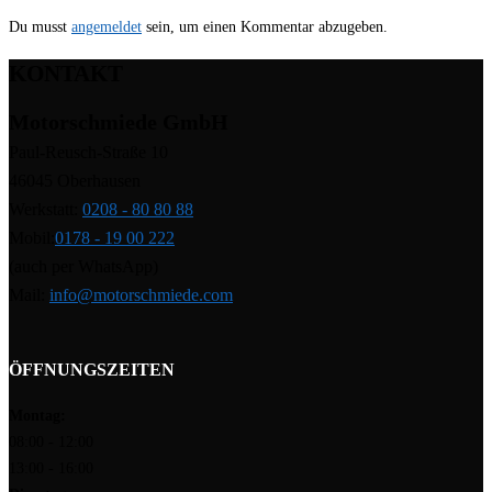
Du musst
angemeldet
sein, um einen Kommentar abzugeben.
KONTAKT
Motorschmiede GmbH
Paul-Reusch-Straße 10
46045 Oberhausen
Werkstatt:
0208 - 80 80 88
Mobil:
0178 - 19 00 222
(auch per WhatsApp)
Mail:
info@motorschmiede.com
ÖFFNUNGSZEITEN
Montag:
08:00 - 12:00
13:00 - 16:00