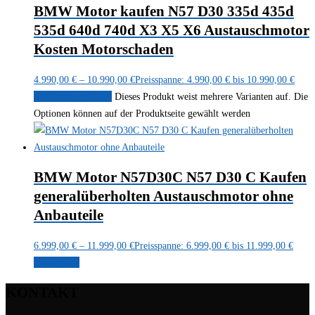
BMW Motor kaufen N57 D30 335d 435d
535d 640d 740d X3 X5 X6 Austauschmotor
Kosten Motorschaden
4.990,00
€
–
10.990,00
€
Preisspanne: 4.990,00 € bis 10.990,00 €
Ausführung wählen
Dieses Produkt weist mehrere Varianten auf. Die
Optionen können auf der Produktseite gewählt werden
BMW Motor N57D30C N57 D30 C Kaufen
generalüberholten Austauschmotor ohne
Anbauteile
6.999,00
€
–
11.999,00
€
Preisspanne: 6.999,00 € bis 11.999,00 €
Weiterlesen
KONTAKT