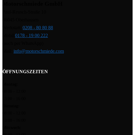
Motorschmiede GmbH
Paul-Reusch-Straße 10
46045 Oberhausen
Werkstatt:
0208 - 80 80 88
Mobil:
0178 - 19 00 222
(auch per WhatsApp)
Mail:
info@motorschmiede.com
ÖFFNUNGSZEITEN
Montag:
08:00 - 12:00
13:00 - 16:00
Dienstag:
08:00 - 12:00
13:00 - 16:00
Mittwoch:
08:00 - 12:00