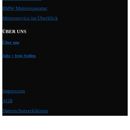
BMW Motorreparatur
Motorservice im Überblick
ÜBER UNS
Über uns
Jobs + freie Stellen
Impressum
AGB
Datenschutzerklärung
Copyright © 2026 Motorschmiede · BMW, BMW M, Alpina · Spezialist für
Motoren
–
OnePress
Theme von FameThemes