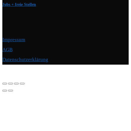
Jobs + freie Stellen
Impressum
AGB
Datenschutzerklärung
Copyright © 2026 Motorschmiede · BMW, BMW M, Alpina · Spezialist
für Motoren
–
OnePress
Theme von FameThemes