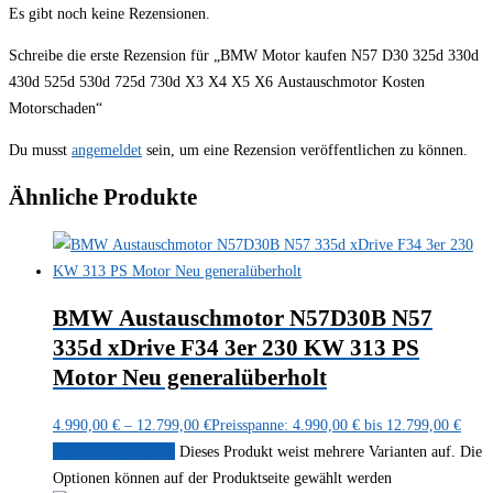
Es gibt noch keine Rezensionen.
Schreibe die erste Rezension für „BMW Motor kaufen N57 D30 325d 330d
430d 525d 530d 725d 730d X3 X4 X5 X6 Austauschmotor Kosten
Motorschaden“
Du musst
angemeldet
sein, um eine Rezension veröffentlichen zu können.
Ähnliche Produkte
BMW Austauschmotor N57D30B N57
335d xDrive F34 3er 230 KW 313 PS
Motor Neu generalüberholt
4.990,00
€
–
12.799,00
€
Preisspanne: 4.990,00 € bis 12.799,00 €
Ausführung wählen
Dieses Produkt weist mehrere Varianten auf. Die
Optionen können auf der Produktseite gewählt werden