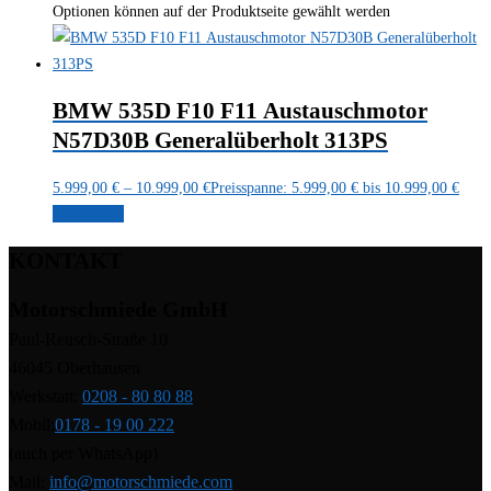
Optionen können auf der Produktseite gewählt werden
BMW 535D F10 F11 Austauschmotor
N57D30B Generalüberholt 313PS
5.999,00
€
–
10.999,00
€
Preisspanne: 5.999,00 € bis 10.999,00 €
Weiterlesen
KONTAKT
Motorschmiede GmbH
Paul-Reusch-Straße 10
46045 Oberhausen
Werkstatt:
0208 - 80 80 88
Mobil:
0178 - 19 00 222
(auch per WhatsApp)
Mail:
info@motorschmiede.com