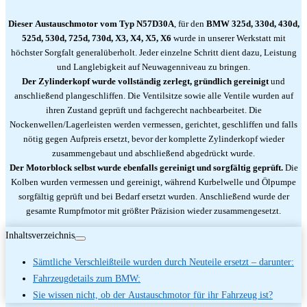
Dieser Austauschmotor vom Typ N57D30A
, für den
BMW 325d, 330d, 430d,
525d, 530d, 725d, 730d, X3, X4, X5, X6
wurde in unserer Werkstatt mit
höchster Sorgfalt generalüberholt. Jeder einzelne Schritt dient dazu, Leistung
und Langlebigkeit auf Neuwagenniveau zu bringen.
Der Zylinderkopf wurde vollständig zerlegt, gründlich gereinigt
und
anschließend plangeschliffen. Die Ventilsitze sowie alle Ventile wurden auf
ihren Zustand geprüft und fachgerecht nachbearbeitet. Die
Nockenwellen/Lagerleisten werden vermessen, gerichtet, geschliffen und falls
nötig gegen Aufpreis ersetzt, bevor der komplette Zylinderkopf wieder
zusammengebaut und abschließend abgedrückt wurde.
Der Motorblock selbst wurde ebenfalls gereinigt und sorgfältig geprüft.
Die
Kolben wurden vermessen und gereinigt, während Kurbelwelle und Ölpumpe
sorgfältig geprüft und bei Bedarf ersetzt wurden. Anschließend wurde der
gesamte Rumpfmotor mit größter Präzision wieder zusammengesetzt.
Inhaltsverzeichnis
Sämtliche Verschleißteile wurden durch Neuteile ersetzt – darunter:
Fahrzeugdetails zum BMW:
Sie wissen nicht, ob der Austauschmotor für ihr Fahrzeug ist?