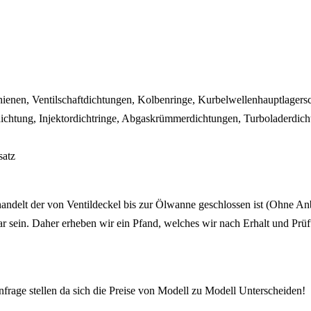
hienen, Ventilschaftdichtungen, Kolbenringe, Kurbelwellenhauptlagersc
dichtung, Injektordichtringe, Abgaskrümmerdichtungen, Turboladerdic
satz
handelt der von Ventildeckel bis zur Ölwanne geschlossen ist (Ohne An
ar sein. Daher erheben wir ein Pfand, welches wir nach Erhalt und Pr
frage stellen da sich die Preise von Modell zu Modell Unterscheiden!