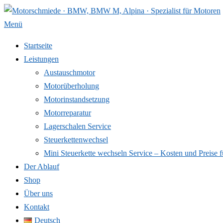
Zum
Inhalt
Menü
springen
Startseite
Leistungen
Austauschmotor
Motorüberholung
Motorinstandsetzung
Motorreparatur
Lagerschalen Service
Steuerkettenwechsel
Mini Steuer­kette wechseln Service – Kosten und Preise f
Der Ablauf
Shop
Über uns
Kontakt
Deutsch