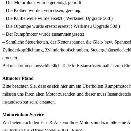
– Der Motorblock wurde gereinigt, geprüft
– Die Kolben wurden vermessen, gereinigt
– Die Kurbelwelle wurde ersetzt ( Werksneu Upgrade 50d )
– Die Ölpumpe wurde ersetzt ersetzt ( Werksneu Upgrade 50d )
– Der Rumpfmotor wurde zusammengesetzt
– Sämtliche Steuerketten, der Kettenspanner, die Gleit- bzw. Spannsc
Zylinderkopfdichtung, Zylinderkopfschrauben, Steuergehäusedeckel
erneuert
Bei uns kommen ausschließlich Teile in Erstausrüsterqualität zum Ein
Altmotor-Pfand
Bitte beachten Sie, dass es sich hier um ein Überholten Rumpfmotor 
müssen uns Ihren alten Motor zusenden und dieser muss Instandsetzb
instandsetzbar sein) erstatten.
Motoreinbau-Service
Wir bieten auch den Ein- & Ausbau Ihres Motors an dazu bitte eine An
(Aufschlag für xDrive Modelle 300, -Euro)