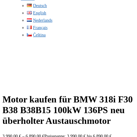
Deutsch
English
Nederlands
Français
Čeština
Motor kaufen für BMW 318i F30
B38 B38B15 100kW 136PS neu
überholter Austauschmotor
3.990,00
€
–
6.890,00
€
Preisspanne: 3.990,00 € bis 6.890,00 €