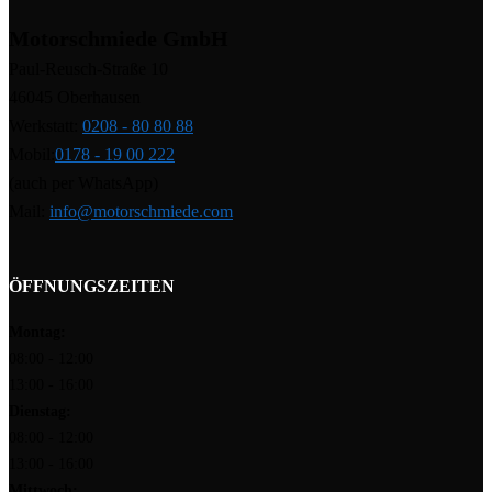
Motorschmiede GmbH
Paul-Reusch-Straße 10
46045 Oberhausen
Werkstatt:
0208 - 80 80 88
Mobil:
0178 - 19 00 222
(auch per WhatsApp)
Mail:
info@motorschmiede.com
ÖFFNUNGSZEITEN
Montag:
08:00 - 12:00
13:00 - 16:00
Dienstag:
08:00 - 12:00
13:00 - 16:00
Mittwoch: