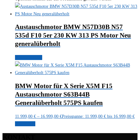
Austauschmotor BMW N57D30B N57
535d F10 5er 230 KW 313 PS Motor Neu
generalüberholt
Produkt kaufen
BMW Motor für X Serie X5M F15
Austauschmotor S63B44B
Generalüberholt 575PS kaufen
11.999,00
€
–
16.999,00
€
Preisspanne: 11.999,00 € bis 16.999,00 €
Weiterlesen
KONTAKT