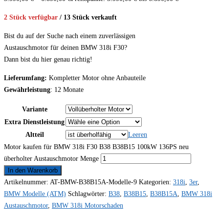
2 Stück verfügbar
/ 13 Stück verkauft
Bist du auf der Suche nach einem zuverlässigen
Austauschmotor für deinen BMW 318i F30?
Dann bist du hier genau richtig!
Lieferumfang:
Kompletter Motor ohne Anbauteile
Gewährleistung
: 12 Monate
Variante
Extra Dienstleistung
Altteil
Leeren
Motor kaufen für BMW 318i F30 B38 B38B15 100kW 136PS neu
überholter Austauschmotor Menge
In den Warenkorb
Artikelnummer:
AT-BMW-B38B15A-Modelle-9
Kategorien:
318i
,
3er
,
BMW Modelle (ATM)
Schlagwörter:
B38
,
B38B15
,
B38B15A
,
BMW 318i
Austauschmotor
,
BMW 318i Motorschaden