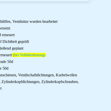
liffen, Ventilsitze wurden bearbeitet
ersetzt
f erneuert
 Dichtheit geprüft
ließend geplant
erneuert
(bei Vollüberholung)
ade 50d
e 50d
annschienen, Ventilschaftdichtungen, Kurbelwellen
n, Zylinderkopfdichtungen, Zylinderkopfschrauben,
t