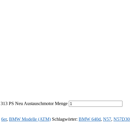
313 PS Neu Austauschmotor Menge
,
6er
,
BMW Modelle (ATM)
Schlagwörter:
BMW 640d
,
N57
,
N57D3