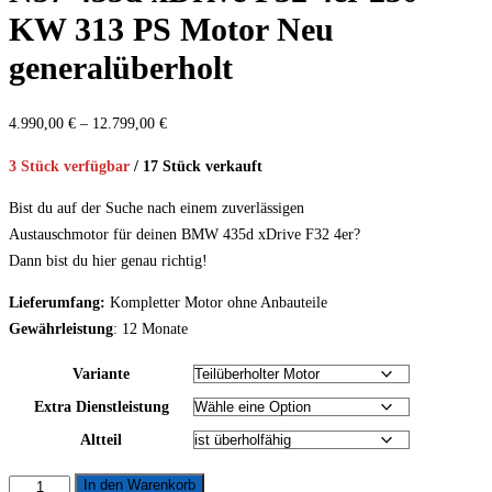
KW 313 PS Motor Neu
generalüberholt
Preisspanne:
4.990,00
€
–
12.799,00
€
4.990,00 €
3 Stück verfügbar
/ 17 Stück verkauft
bis
12.799,00 €
Bist du auf der Suche nach einem zuverlässigen
Austauschmotor für deinen BMW 435d xDrive F32 4er?
Dann bist du hier genau richtig!
Lieferumfang:
Kompletter Motor ohne Anbauteile
Gewährleistung
: 12 Monate
Variante
Extra Dienstleistung
Altteil
BMW
In den Warenkorb