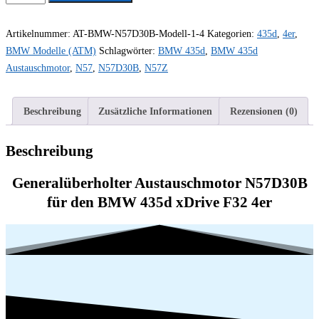
Austauschmotor
N57D30B
Artikelnummer:
AT-BMW-N57D30B-Modell-1-4
Kategorien:
435d
,
4er
,
N57
BMW Modelle (ATM)
Schlagwörter:
BMW 435d
,
BMW 435d
435d
Austauschmotor
,
N57
,
N57D30B
,
N57Z
xDrive
F32
Beschreibung
Zusätzliche Informationen
Rezensionen (0)
4er
230
Beschreibung
KW
313
Generalüberholter Austauschmotor N57D30B
PS
für den BMW 435d xDrive F32 4er
Motor
Neu
generalüberholt
Menge