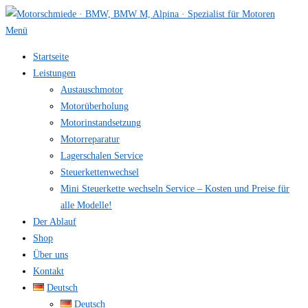
Zum
Inhalt
Menü
springen
Startseite
Leistungen
Austauschmotor
Motorüberholung
Motorinstandsetzung
Motorreparatur
Lagerschalen Service
Steuerkettenwechsel
Mini Steuer­kette wechseln Service – Kosten und Preise für
alle Modelle!
Der Ablauf
Shop
Über uns
Kontakt
Deutsch
Deutsch