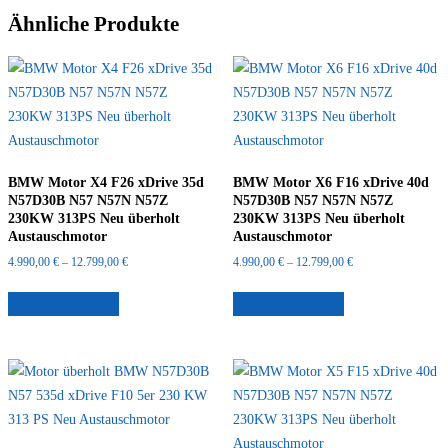
Ähnliche Produkte
BMW Motor X4 F26 xDrive 35d
BMW Motor X6 F16 xDrive 40d
N57D30B N57 N57N N57Z
N57D30B N57 N57N N57Z
230KW 313PS Neu überholt
230KW 313PS Neu überholt
Austauschmotor
Austauschmotor
Preisspanne:
Preisspanne:
4.990,00
€
–
12.799,00
€
4.990,00
€
–
12.799,00
€
4.990,00 €
4.990,00 €
Dieses
Dieses
bis
bis
Ausführung wählen
Ausführung wählen
Produkt
Produkt
12.799,00 €
12.799,00 €
weist
weist
mehrere
mehrere
Varianten
Varianten
auf.
auf.
Die
Die