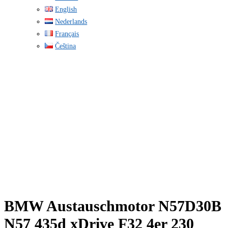
English
Nederlands
Français
Čeština
BMW Austauschmotor N57D30B
N57 435d xDrive F32 4er 230