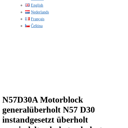
English
Nederlands
Français
Čeština
N57D30A Motorblock
generalüberholt N57 D30
instandgesetzt überholt