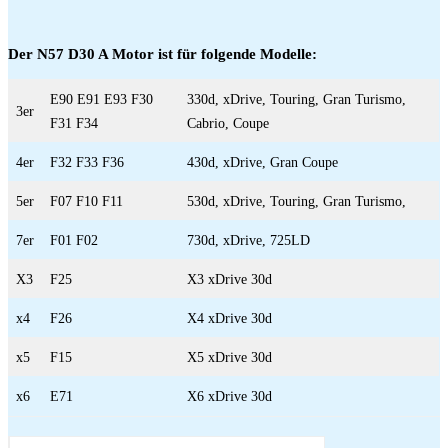
Der N57 D30 A Motor ist für folgende Modelle:
E90 E91 E93 F30
330d, xDrive, Touring, Gran Turismo,
3er
F31 F34
Cabrio, Coupe
4er
F32 F33 F36
430d, xDrive, Gran Coupe
5er
F07 F10 F11
530d, xDrive, Touring, Gran Turismo,
7er
F01 F02
730d, xDrive, 725LD
X3
F25
X3 xDrive 30d
x4
F26
X4 xDrive 30d
x5
F15
X5 xDrive 30d
x6
E71
X6 xDrive 30d