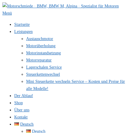
Zum
Inhalt
Menü
springen
Startseite
Leistungen
Austauschmotor
Motorüberholung
Motorinstandsetzung
Motorreparatur
Lagerschalen Service
Steuerkettenwechsel
Mini Steuer­kette wechseln Service – Kosten und Preise für
alle Modelle!
Der Ablauf
Shop
Über uns
Kontakt
Deutsch
Deutsch