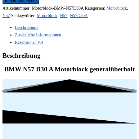
Motorblock
In den Warenkorb
generalüberholt
Artikelnummer:
Motorblock-BMW-N57D30A
Kategorien:
Motorblock
,
N57
N57
Schlagwörter:
Motorblock
,
N57
,
N57D30A
D30
Beschreibung
instandgesetzt
Zusätzliche Informationen
überholt
Rezensionen (0)
gespindelt
gebohrt
Beschreibung
gehohnt
geprüft
BMW N57 D30 A Motorblock generalüberholt
Menge