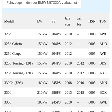
Fahrzeuge in den der BMW N57D30A verbaut ist
Jahr
Jahr
Modell
kW
PS
HSN
TSN
von
bis
325d
150kW
204PS
2010
–
0005
AWH
325d Cabrio
150kW
204PS
2012
–
0005
AUO
325d Coupe
150kW
204PS
2012
–
0005
AVE
325d Touring (E91)
150kW
204PS
2010
2012
0005
BDS
325d Touring (E91)
150kW
204PS
2010
2012
0005
AXK
330Cd (E93)
180kW
245PS
2008
2010
0005
ANN
330d
210kW
286PS
2013
2015
0005
BOX
330d
180kW
245PS
2010
–
0005
AWL
330d
190kW
258PS
2012
2015
0005
BKI