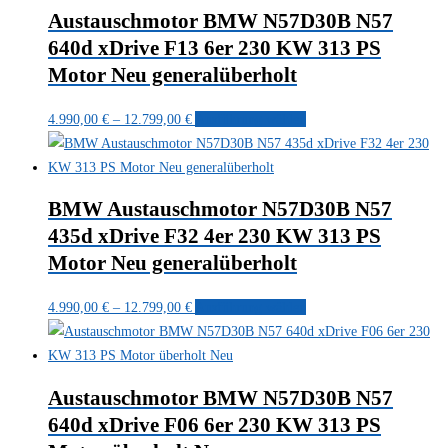
Austauschmotor BMW N57D30B N57
640d xDrive F13 6er 230 KW 313 PS
Motor Neu generalüberholt
Preisspanne:
Dieses
4.990,00
€
–
12.799,00
€
Ausführung wählen
4.990,00 €
Produkt
bis
weist
12.799,00 €
mehrere
BMW Austauschmotor N57D30B N57
Varianten
435d xDrive F32 4er 230 KW 313 PS
auf.
Motor Neu generalüberholt
Die
Optionen
Preisspanne:
Dieses
4.990,00
€
–
12.799,00
€
Ausführung wählen
können
4.990,00 €
Produkt
auf
bis
weist
der
12.799,00 €
mehrere
Produktseite
Austauschmotor BMW N57D30B N57
Varianten
gewählt
640d xDrive F06 6er 230 KW 313 PS
auf.
werden