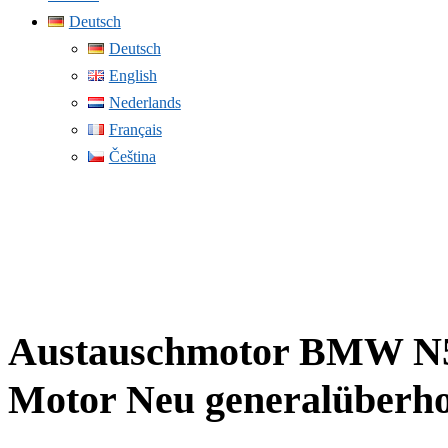
Deutsch
Deutsch
English
Nederlands
Français
Čeština
Austauschmotor BMW N5
Motor Neu generalüberho