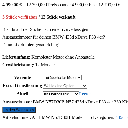
4.990,00
€
–
12.799,00
€
Preisspanne: 4.990,00 € bis 12.799,00 €
3 Stück verfügbar
/ 13 Stück verkauft
Bist du auf der Suche nach einem zuverlässigen
Austauschmotor für deinen BMW 435d xDrive F33 4er?
Dann bist du hier genau richtig!
Lieferumfang:
Kompletter Motor ohne Anbauteile
Gewährleistung
: 12 Monate
Variante
Extra Dienstleistung
Altteil
Leeren
Austauschmotor BMW N57D30B N57 435d xDrive F33 4er 230 KW 
In den Warenkorb
Artikelnummer:
AT-BMW-N57D30B-Modell-1-5
Kategorien:
435d
,