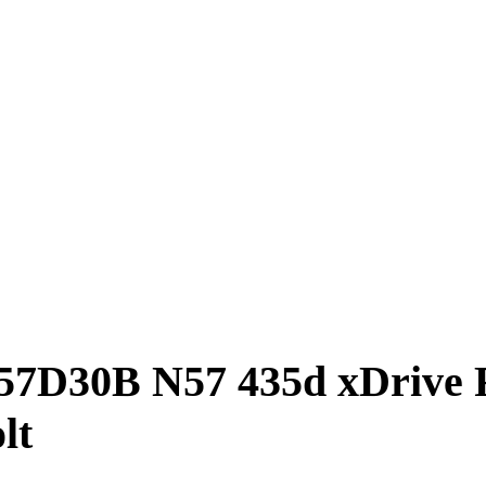
7D30B N57 435d xDrive F
lt