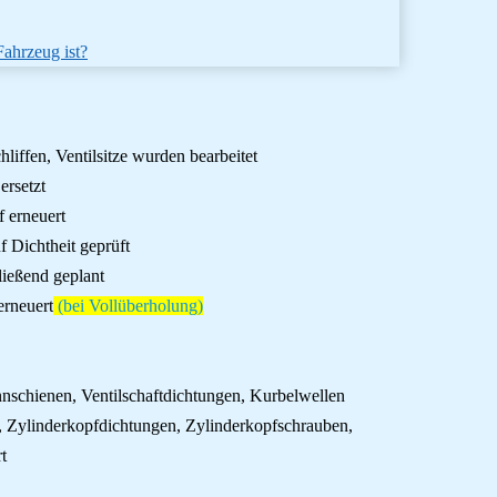
Fahrzeug ist?
liffen, Ventilsitze wurden bearbeitet
ersetzt
f erneuert
 Dichtheit geprüft
ließend geplant
erneuert
(bei Vollüberholung)
annschienen, Ventilschaftdichtungen, Kurbelwellen
n, Zylinderkopfdichtungen, Zylinderkopfschrauben,
t